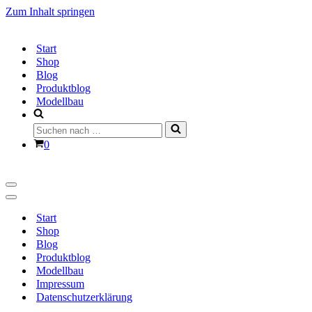
Zum Inhalt springen
Start
Shop
Blog
Produktblog
Modellbau
Suchen
nach …
Warenkorb
0
Navigationsmenü
Navigationsmenü
Start
Shop
Blog
Produktblog
Modellbau
Impressum
Datenschutzerklärung