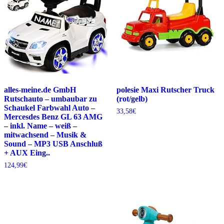
alles-meine.de GmbH
polesie Maxi Rutscher Truck
Rutschauto – umbaubar zu
(rot/gelb)
Schaukel Farbwahl Auto –
33,58
€
Mercesdes Benz GL 63 AMG
– inkl. Name – weiß –
mitwachsend – Musik &
Sound – MP3 USB Anschluß
+ AUX Eing..
124,99
€