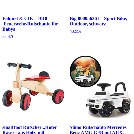
Falquet & CIE – 1018 –
Big 800056361 – Sport Bike,
Feuerwehr-Rutschauto für
Outdoor, schwarz
Babys
43,99
€
57,47
€
small foot Rutscher „Roter
Stimo Rutschauto Mercedes
Raser“ aus Holz, mit
Benz AMG G 63 mit AUX-