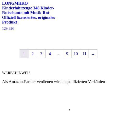
LONGMHKO
Kinderfahrzeuge 348 Kinder-
Rutschauto mit Musik Rot
Offiziell lizensiertes, originales
Produkt
129,32
€
1
2
3
4
…
9
10
11
→
WERBEHINWEIS
Als Amazon-Partner verdienen wir an qualifizierten Verkäufen
*