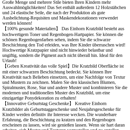
Große Menge und mehrere Stile bieten Ihren Kindern mehr
Auswahlmöglichkeiten! Das Set enthält außerdem 12 Holzstäbchen
und 24 elastische Seile, die nach der Produktion als gute
Ausbelichtung-Requisiten und Maskendekorationen verwendet
werden können!
【100% gesunde Materialien】 Das Einhorn Kratzbild besteht aus
hochwertigem Toner und Regenbogen-Hartpapier. Sie können die
schönen Regenbogenfarben sehen, indem Sie die schwarze
Beschichtung den Tod erleiden, was Ihre Kinder überraschen wird!
Hochwertige Kratzpapier sind nicht hinwieder belastbar und
ungiftig, sondern die Pigment auch nicht überall hin. Ideal für den
Urlaub!
【Geben Kreativität das volle Spiel】Die Kratzbild Oberfläche ist
mit einer schwarzen Beschichtung bedeckt. Sie können Ihre
Kreativität nach Belieben einsetzen, um eine Nachfolge von Textur
und Mustern zu zeichnen. Malen Sie den klassischen Blumen,
Spiralmuster, Rose, Star und andere Muster und kombinieren Sie die
modernen und traditionellen Muster des Kratzbild, um eine
einzigartige Ponydekoration zu erhalten!
【Innovative Geburtstag Geschenke】 Kreative Einhorn
Kratzbilder als Geburtstaggeschenke und Neujahrsgeschenke für
Kinder werden definitiv ihr Interesse wecken. Die wunderbare
Erfahrung, die Beschichtung zu kratzen und den Regenbogen
erscheinen zu lassen, wird sie genießen lassen. Wenn sie hart daran