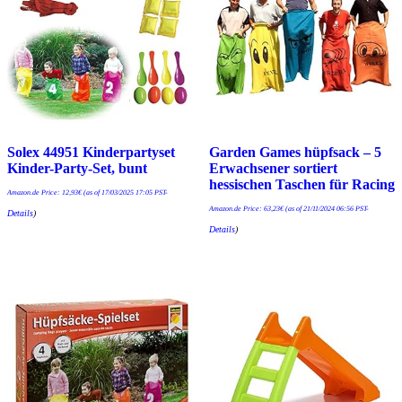
Solex 44951 Kinderpartyset
Garden Games hüpfsack – 5
Kinder-Party-Set, bunt
Erwachsener sortiert
hessischen Taschen für Racing
Amazon.de Price:
12,93
€
(as of 17/03/2025 17:05 PST-
Amazon.de Price:
63,23
€
(as of 21/11/2024 06:56 PST-
Details
)
Details
)