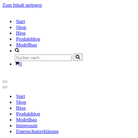
Zum Inhalt springen
Start
Shop
Blog
Produktblog
Modellbau
Suchen
nach …
Warenkorb
0
Navigationsmenü
Navigationsmenü
Start
Shop
Blog
Produktblog
Modellbau
Impressum
Datenschutzerklärung