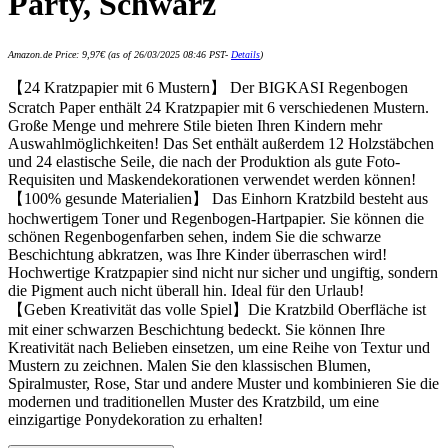
Party, Schwarz
Amazon.de Price:
9,97
€
(as of 26/03/2025 08:46 PST-
Details
)
【24 Kratzpapier mit 6 Mustern】 Der BIGKASI Regenbogen
Scratch Paper enthält 24 Kratzpapier mit 6 verschiedenen Mustern.
Große Menge und mehrere Stile bieten Ihren Kindern mehr
Auswahlmöglichkeiten! Das Set enthält außerdem 12 Holzstäbchen
und 24 elastische Seile, die nach der Produktion als gute Foto-
Requisiten und Maskendekorationen verwendet werden können!
【100% gesunde Materialien】 Das Einhorn Kratzbild besteht aus
hochwertigem Toner und Regenbogen-Hartpapier. Sie können die
schönen Regenbogenfarben sehen, indem Sie die schwarze
Beschichtung abkratzen, was Ihre Kinder überraschen wird!
Hochwertige Kratzpapier sind nicht nur sicher und ungiftig, sondern
die Pigment auch nicht überall hin. Ideal für den Urlaub!
【Geben Kreativität das volle Spiel】Die Kratzbild Oberfläche ist
mit einer schwarzen Beschichtung bedeckt. Sie können Ihre
Kreativität nach Belieben einsetzen, um eine Reihe von Textur und
Mustern zu zeichnen. Malen Sie den klassischen Blumen,
Spiralmuster, Rose, Star und andere Muster und kombinieren Sie die
modernen und traditionellen Muster des Kratzbild, um eine
einzigartige Ponydekoration zu erhalten!