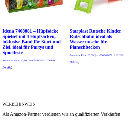
Idena 7408881 – Hüpfsäcke
Starplast Rutsche Kinder
Spielset mit 4 Hüpfsäcken,
Rutschbahn ideal als
inklusive Band für Start und
Wasserrutsche für
Ziel, ideal für Partys und
Planschbecken
Sportfeste
Amazon.de Price:
39,90
€
(as of 06/04/2023 16:23 PST-
Amazon.de Price:
10,93
€
(as of 21/11/2024 07:16 PST-
Details
)
Details
)
WERBEHINWEIS
Als Amazon-Partner verdienen wir an qualifizierten Verkäufen