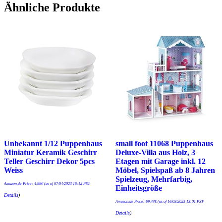
Ähnliche Produkte
Unbekannt 1/12 Puppenhaus
small foot 11068 Puppenhaus
Miniatur Keramik Geschirr
Deluxe-Villa aus Holz, 3
Teller Geschirr Dekor 5pcs
Etagen mit Garage inkl. 12
Weiss
Möbel, Spielspaß ab 8 Jahren
Spielzeug, Mehrfarbig,
Amazon.de Price:
4,99
€
(as of 07/04/2023 16:12 PST-
Einheitsgröße
Details
)
Amazon.de Price:
69,43
€
(as of 16/03/2025 13:01 PST-
Details
)