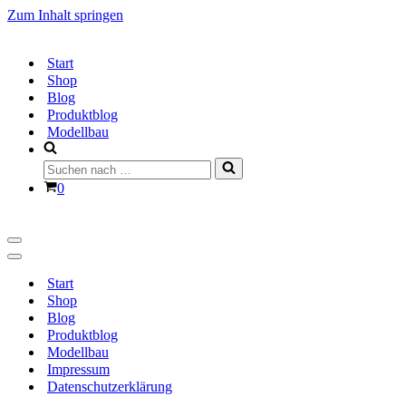
Zum Inhalt springen
Start
Shop
Blog
Produktblog
Modellbau
Suchen
nach …
Warenkorb
0
Navigationsmenü
Navigationsmenü
Start
Shop
Blog
Produktblog
Modellbau
Impressum
Datenschutzerklärung