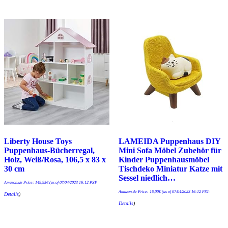
Liberty House Toys
LAMEIDA Puppenhaus DIY
Puppenhaus-Bücherregal,
Mini Sofa Möbel Zubehör für
Holz, Weiß/Rosa, 106,5 x 83 x
Kinder Puppenhausmöbel
30 cm
Tischdeko Miniatur Katze mit
Sessel niedlich…
Amazon.de Price:
149,95
€
(as of 07/04/2023 16:12 PST-
Amazon.de Price:
16,00
€
(as of 07/04/2023 16:12 PST-
Details
)
Details
)