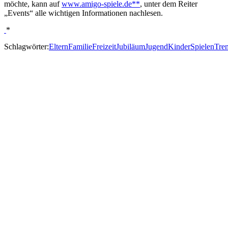
möchte, kann auf
www.amigo-spiele.de**
, unter dem Reiter
„Events“ alle wichtigen Informationen nachlesen.
*
Schlagwörter:
Eltern
Familie
Freizeit
Jubiläum
Jugend
Kinder
Spielen
Tre