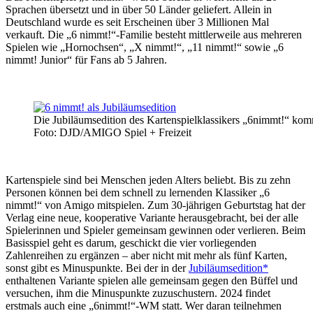
Sprachen übersetzt und in über 50 Länder geliefert. Allein in
Deutschland wurde es seit Erscheinen über 3 Millionen Mal
verkauft. Die „6 nimmt!“-Familie besteht mittlerweile aus mehreren
Spielen wie „Hornochsen“, „X nimmt!“, „11 nimmt!“ sowie „6
nimmt! Junior“ für Fans ab 5 Jahren.
Die Jubiläumsedition des Kartenspielklassikers „6nimmt!“ ko
Foto: DJD/AMIGO Spiel + Freizeit
Kartenspiele sind bei Menschen jeden Alters beliebt. Bis zu zehn
Personen können bei dem schnell zu lernenden Klassiker „6
nimmt!“ von Amigo mitspielen. Zum 30-jährigen Geburtstag hat der
Verlag eine neue, kooperative Variante herausgebracht, bei der alle
Spielerinnen und Spieler gemeinsam gewinnen oder verlieren. Beim
Basisspiel geht es darum, geschickt die vier vorliegenden
Zahlenreihen zu ergänzen – aber nicht mit mehr als fünf Karten,
sonst gibt es Minuspunkte. Bei der in der
Jubiläumsedition*
enthaltenen Variante spielen alle gemeinsam gegen den Büffel und
versuchen, ihm die Minuspunkte zuzuschustern. 2024 findet
erstmals auch eine „6nimmt!“-WM statt. Wer daran teilnehmen