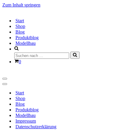
Zum Inhalt springen
Start
Shop
Blog
Produktblog
Modellbau
Suchen
nach …
Warenkorb
0
Navigationsmenü
Navigationsmenü
Start
Shop
Blog
Produktblog
Modellbau
Impressum
Datenschutzerklärung