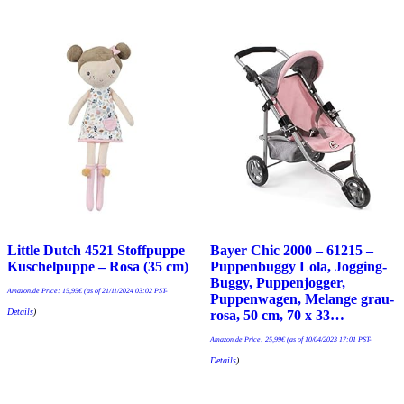
Little Dutch 4521 Stoffpuppe
Bayer Chic 2000 – 61215 –
Kuschelpuppe – Rosa (35 cm)
Puppenbuggy Lola, Jogging-
Buggy, Puppenjogger,
Amazon.de Price:
15,95
€
(as of 21/11/2024 03:02 PST-
Puppenwagen, Melange grau-
Details
)
rosa, 50 cm, 70 x 33…
Amazon.de Price:
25,99
€
(as of 10/04/2023 17:01 PST-
Details
)