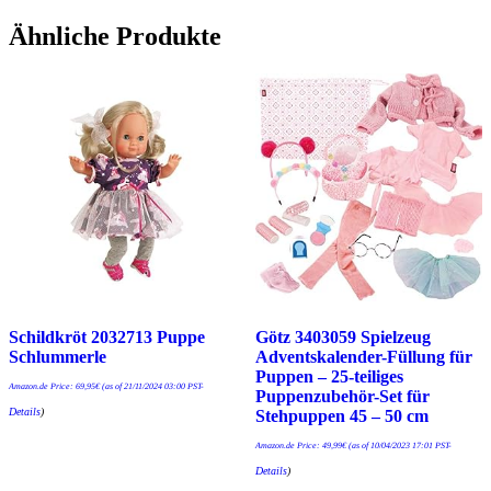
Ähnliche Produkte
Schildkröt 2032713 Puppe
Götz 3403059 Spielzeug
Schlummerle
Adventskalender-Füllung für
Puppen – 25-teiliges
Amazon.de Price:
69,95
€
(as of 21/11/2024 03:00 PST-
Puppenzubehör-Set für
Details
)
Stehpuppen 45 – 50 cm
Amazon.de Price:
49,99
€
(as of 10/04/2023 17:01 PST-
Details
)