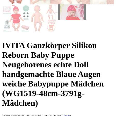
IVITA Ganzkörper Silikon
Reborn Baby Puppe
Neugeborenes echte Doll
handgemachte Blaue Augen
weiche Babypuppe Mädchen
(WG1519-48cm-3791g-
Mädchen)
Amazon.de Price:
239,99
€
(as of 27/03/2025 05:23 PST-
Details
)