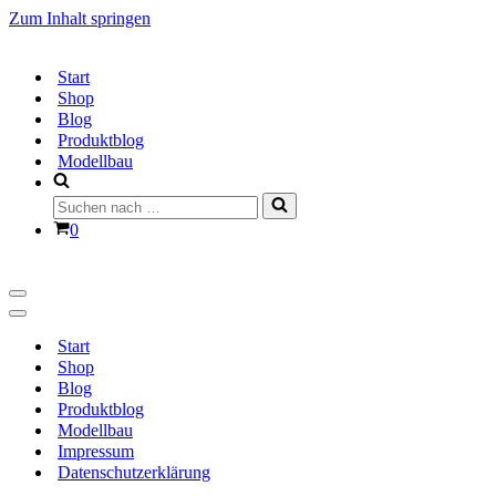
Zum Inhalt springen
Start
Shop
Blog
Produktblog
Modellbau
Suchen
nach …
Warenkorb
0
Navigationsmenü
Navigationsmenü
Start
Shop
Blog
Produktblog
Modellbau
Impressum
Datenschutzerklärung