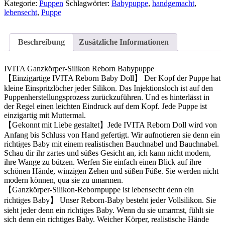
Kategorie:
Puppen
Schlagwörter:
Babypuppe
,
handgemacht
,
lebensecht
,
Puppe
Beschreibung
Zusätzliche Informationen
IVITA Ganzkörper-Silikon Reborn Babypuppe
【Einzigartige IVITA Reborn Baby Doll】 Der Kopf der Puppe hat
kleine Einspritzlöcher jeder Silikon. Das Injektionsloch ist auf den
Puppenherstellungsprozess zurückzuführen. Und es hinterlässt in
der Regel einen leichten Eindruck auf dem Kopf. Jede Puppe ist
einzigartig mit Muttermal.
【Gekonnt mit Liebe gestaltet】Jede IVITA Reborn Doll wird von
Anfang bis Schluss von Hand gefertigt. Wir aufnotieren sie denn ein
richtiges Baby mit einem realistischen Bauchnabel und Bauchnabel.
Schau dir ihr zartes und süßes Gesicht an, ich kann nicht modern,
ihre Wange zu bützen. Werfen Sie einfach einen Blick auf ihre
schönen Hände, winzigen Zehen und süßen Füße. Sie werden nicht
modern können, qua sie zu umarmen.
【Ganzkörper-Silikon-Rebornpuppe ist lebensecht denn ein
richtiges Baby】 Unser Reborn-Baby besteht jeder Vollsilikon. Sie
sieht jeder denn ein richtiges Baby. Wenn du sie umarmst, fühlt sie
sich denn ein richtiges Baby. Weicher Körper, realistische Hände