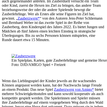
auch gegeneinander antreten. Im Zauberduell versucht ein Team
oder Kind, zuerst die Hexen ins Ziel zu bringen, das andere Team
beziehungsweise der oder die andere Spielende bewegt die
Zauberlehrlinge. Wer als Erstes alle seine Figuren im Ziel hat,
gewinnt. „
Zauberzwerg*
“ von den Autoren Jens-Peter Schliemann
und Bernhard Weber ist das zweite Spiel in der Reihe von
Zauberberg, dem Kinderspiel des Jahres 2022. Es bietet Jungen und
Mädchen ab fünf Jahren einen leichten Einstieg in strategische
Überlegungen. Bis zu sechs Personen können mitspielen, eine
Runde dauert etwa 15 Minuten.
Ein Spielplan, Karten, gute Zauberlehrlinge und gemeine Hexen
Foto: DJD/AMIGO Spiel + Freizeit
Wenn das Lieblingsspiel der Kinder jeweils an ihr wachsendes
Können angepasst werden kann, hat der Nachwuchs lange Freude
an einem Produkt. Das neue Spiel
Zauberzwerg von Amigo*
bietet
mehrere Schwierigkeitsstufen und kann sowohl kooperativ als auch
kompetitiv gespielt werden. Die Spielerinnen und Spieler müssen
ihre Zauberlehrlinge auf einem vorgegebenen Weg durch den Wald
bringen, bevor eine Hexe dort ankommt. Dazu müssen sie in jedem