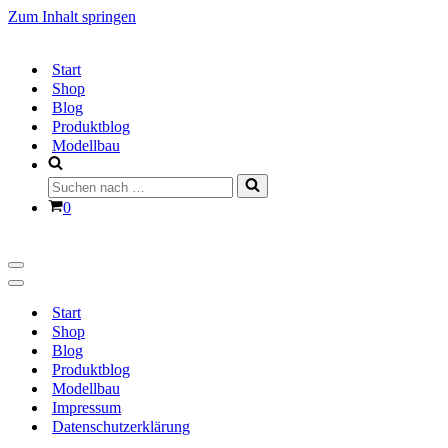
Zum Inhalt springen
Start
Shop
Blog
Produktblog
Modellbau
Suchen
nach …
Warenkorb
0
Navigationsmenü
Navigationsmenü
Start
Shop
Blog
Produktblog
Modellbau
Impressum
Datenschutzerklärung