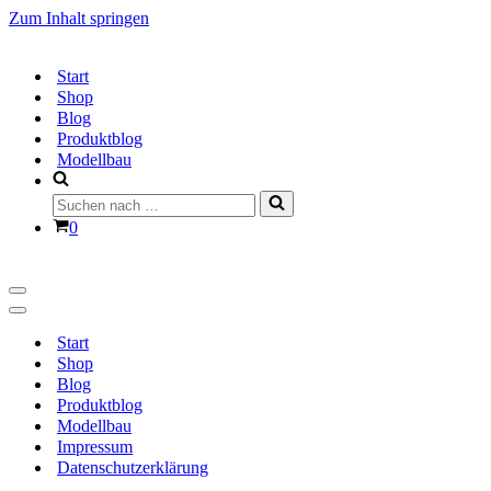
Zum Inhalt springen
Start
Shop
Blog
Produktblog
Modellbau
Suchen
nach …
Warenkorb
0
Navigationsmenü
Navigationsmenü
Start
Shop
Blog
Produktblog
Modellbau
Impressum
Datenschutzerklärung