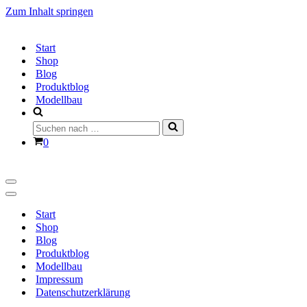
Zum Inhalt springen
Start
Shop
Blog
Produktblog
Modellbau
Suchen
nach …
Warenkorb
0
Navigationsmenü
Navigationsmenü
Start
Shop
Blog
Produktblog
Modellbau
Impressum
Datenschutzerklärung