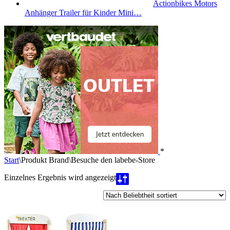
Actionbikes Motors
Anhänger Trailer für Kinder Mini…
*
Start
\
Produkt Brand
\
Besuche den labebe-Store
Einzelnes Ergebnis wird angezeigt