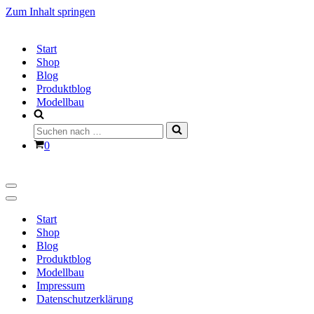
Zum Inhalt springen
Start
Shop
Blog
Produktblog
Modellbau
Suchen
nach …
Warenkorb
0
Navigationsmenü
Navigationsmenü
Start
Shop
Blog
Produktblog
Modellbau
Impressum
Datenschutzerklärung