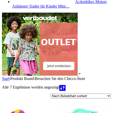
Actionbikes Motors
Anhänger Trailer für Kinder Mini…
*
Start
\
Produkt Brand
\
Besuchen Sie den Chicco-Store
Nach
Alle 7 Ergebnisse werden angezeigt
Beliebtheit
sortiert