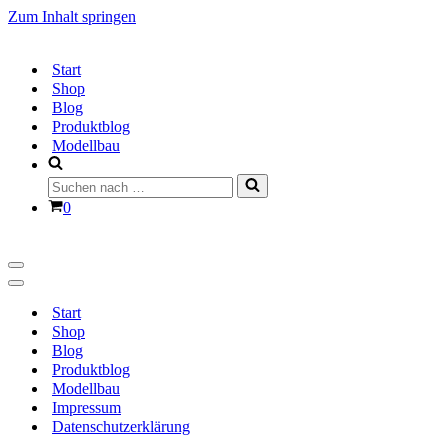
Zum Inhalt springen
Start
Shop
Blog
Produktblog
Modellbau
Suchen
nach …
Warenkorb
0
Navigationsmenü
Navigationsmenü
Start
Shop
Blog
Produktblog
Modellbau
Impressum
Datenschutzerklärung