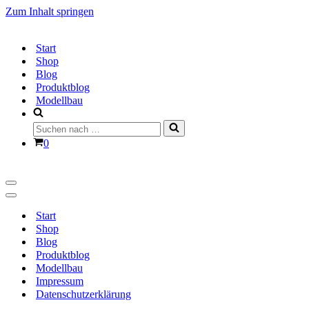
Zum Inhalt springen
Start
Shop
Blog
Produktblog
Modellbau
Suchen
nach …
Warenkorb
0
Navigationsmenü
Navigationsmenü
Start
Shop
Blog
Produktblog
Modellbau
Impressum
Datenschutzerklärung