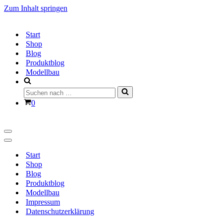
Zum Inhalt springen
Start
Shop
Blog
Produktblog
Modellbau
Suchen
nach …
Warenkorb
0
Navigationsmenü
Navigationsmenü
Start
Shop
Blog
Produktblog
Modellbau
Impressum
Datenschutzerklärung