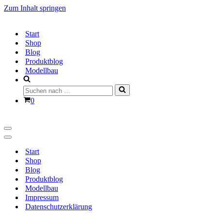
Zum Inhalt springen
Start
Shop
Blog
Produktblog
Modellbau
Suchen
nach …
Warenkorb
0
Navigationsmenü
Navigationsmenü
Start
Shop
Blog
Produktblog
Modellbau
Impressum
Datenschutzerklärung