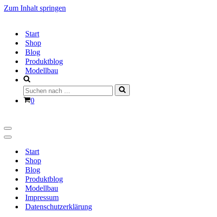
Zum Inhalt springen
Start
Shop
Blog
Produktblog
Modellbau
Suchen
nach …
Warenkorb
0
Navigationsmenü
Navigationsmenü
Start
Shop
Blog
Produktblog
Modellbau
Impressum
Datenschutzerklärung