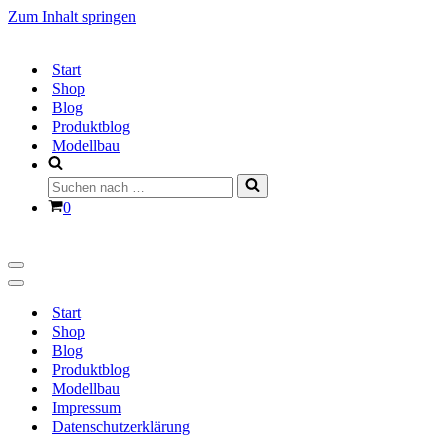
Zum Inhalt springen
Start
Shop
Blog
Produktblog
Modellbau
Suchen
nach …
Warenkorb
0
Navigationsmenü
Navigationsmenü
Start
Shop
Blog
Produktblog
Modellbau
Impressum
Datenschutzerklärung