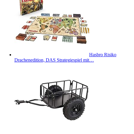
Hasbro Risiko
Drachenedition, DAS Strategiespiel mit…