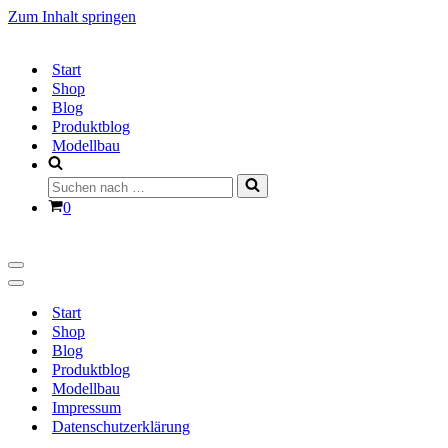
Zum Inhalt springen
Start
Shop
Blog
Produktblog
Modellbau
Suchen
nach …
Warenkorb
0
Navigationsmenü
Navigationsmenü
Start
Shop
Blog
Produktblog
Modellbau
Impressum
Datenschutzerklärung