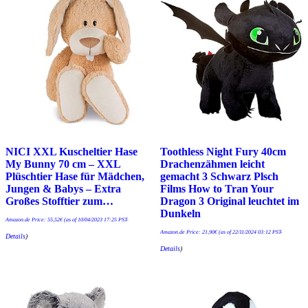
NICI XXL Kuscheltier Hase
Toothless Night Fury 40cm
My Bunny 70 cm – XXL
Drachenzähmen leicht
Plüschtier Hase für Mädchen,
gemacht 3 Schwarz Plsch
Jungen & Babys – Extra
Films How to Tran Your
Großes Stofftier zum…
Dragon 3 Original leuchtet im
Dunkeln
Amazon.de Price:
55,52
€
(as of 10/04/2023 17:25 PST-
Amazon.de Price:
21,90
€
(as of 22/11/2024 03:12 PST-
Details
)
Details
)