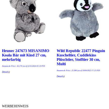
Heunec 247673 MISANIMO
Wild Republic 22477 Pinguin
Koala Bär mit Kind 27 cm,
Kuscheltier, Cuddlekins
mehrfarbig
Plüschtier, Stofftier 30 cm,
Multi
Amazon.de Price:
26,17
€
(as of 22/11/2024 03:10 PST-
Amazon.de Price:
21,99
€
(as of 10/04/2023 17:25 PST-
Details
)
Details
)
WERBEHINWEIS