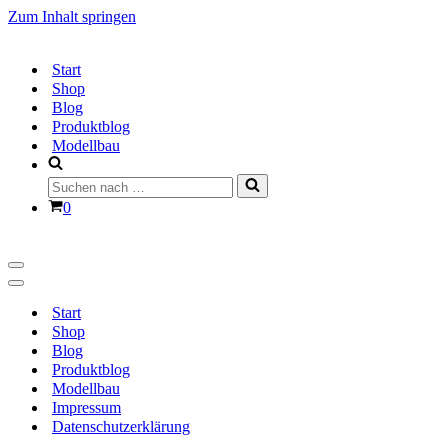
Zum Inhalt springen
Start
Shop
Blog
Produktblog
Modellbau
Suchen
nach …
Warenkorb
0
Navigationsmenü
Navigationsmenü
Start
Shop
Blog
Produktblog
Modellbau
Impressum
Datenschutzerklärung