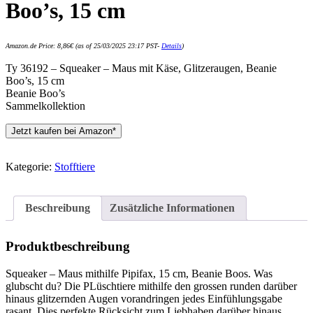
Boo’s, 15 cm
Amazon.de Price:
8,86
€
(as of 25/03/2025 23:17 PST-
Details
)
Ty 36192 – Squeaker – Maus mit Käse, Glitzeraugen, Beanie
Boo’s, 15 cm
Beanie Boo’s
Sammelkollektion
Jetzt kaufen bei Amazon*
Kategorie:
Stofftiere
Beschreibung
Zusätzliche Informationen
Produktbeschreibung
Squeaker – Maus mithilfe Pipifax, 15 cm, Beanie Boos. Was
glubscht du? Die PLüschtiere mithilfe den grossen runden darüber
hinaus glitzernden Augen vorandringen jedes Einfühlungsgabe
rasant. Dies perfekte Rücksicht zum Liebhaben darüber hinaus