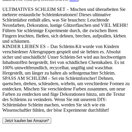
ULTIMATIVES SCHLEIM SET – Mischen und überarbeiten Sie
mehrere erstaunliche Schleimkreationen! Dieses ultimative
Schleimlabor enthält alles, was Sie brauchen: Leuchtende
Neonfarben, Dekoration, lustige Glitzerflaschen und VIEL MEHR!
Führen Sie schleimige Experimente durch, die zwischen Ihren
Fingern leuchten, fließen, sich dehnen, brechen, aufprallen, kleben
und schäumen.
KINDER LIEBEN ES – Das Schleim-Kit wurde von Kindern
verschiedener Altersgruppen gespielt und sie liebten es. Absolut
sicher und unschädlich! Unser Schleim-Set wird aus hochwertigen
Inhaltsstoffen hergestellt, frei von schädlichen Chemikalien. Es ist
100% umweltfreundlich, recycelbar, ungiftig und waschbar.
Hergestellt, um länger zu halten als selbstgemachter Schleim.
SPASS AM SCHLEIM – Sei ein Schleimforscher! Dehnen,
quetschen, drehen, schleudern, wirbeln, um verschiedene Formen zu
entdecken. Mischen Sie verschiedene Farben zusammen, um neue
Farben zu entdecken und füge Dekorationen hinzu, um die Textur
des Schleims zu verändern. Wenn Sie mit unserem DIY-
Schleimlabor Schleim machen, werden Sie sich wie ein
Wissenschaftler fühlen, der böse Experimente durchführt!
Jetzt kaufen bei Amazon*