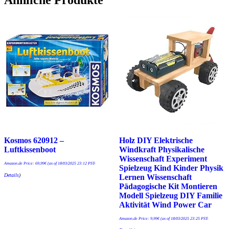
Ähnliche Produkte
Kosmos 620912 –
Holz DIY Elektrische
Luftkissenboot
Windkraft Physikalische
Wissenschaft Experiment
Amazon.de Price:
69,99
€
(as of 18/03/2025 23:12 PST-
Spielzeug Kind Kinder Physik
Details
)
Lernen Wissenschaft
Pädagogische Kit Montieren
Modell Spielzeug DIY Familie
Aktivität Wind Power Car
Amazon.de Price:
9,99
€
(as of 18/03/2025 23:25 PST-