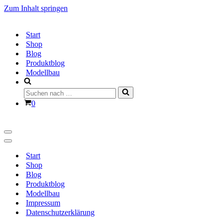
Zum Inhalt springen
Start
Shop
Blog
Produktblog
Modellbau
Suchen
nach …
Warenkorb
0
Navigationsmenü
Navigationsmenü
Start
Shop
Blog
Produktblog
Modellbau
Impressum
Datenschutzerklärung