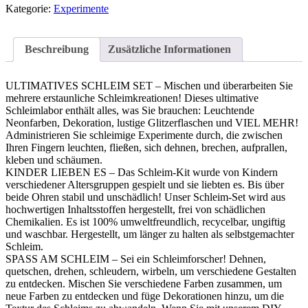
Kategorie:
Experimente
Beschreibung
Zusätzliche Informationen
ULTIMATIVES SCHLEIM SET – Mischen und überarbeiten Sie
mehrere erstaunliche Schleimkreationen! Dieses ultimative
Schleimlabor enthält alles, was Sie brauchen: Leuchtende
Neonfarben, Dekoration, lustige Glitzerflaschen und VIEL MEHR!
Administrieren Sie schleimige Experimente durch, die zwischen
Ihren Fingern leuchten, fließen, sich dehnen, brechen, aufprallen,
kleben und schäumen.
KINDER LIEBEN ES – Das Schleim-Kit wurde von Kindern
verschiedener Altersgruppen gespielt und sie liebten es. Bis über
beide Ohren stabil und unschädlich! Unser Schleim-Set wird aus
hochwertigen Inhaltsstoffen hergestellt, frei von schädlichen
Chemikalien. Es ist 100% umweltfreundlich, recycelbar, ungiftig
und waschbar. Hergestellt, um länger zu halten als selbstgemachter
Schleim.
SPASS AM SCHLEIM – Sei ein Schleimforscher! Dehnen,
quetschen, drehen, schleudern, wirbeln, um verschiedene Gestalten
zu entdecken. Mischen Sie verschiedene Farben zusammen, um
neue Farben zu entdecken und füge Dekorationen hinzu, um die