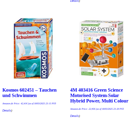
Details
)
Kosmos 602451 – Tauchen
4M 403416 Green Science
und Schwimmen
Motorised System-Solar
Hybrid Power, Multi Colour
Amazon.de Price:
42,41
€
(as of 18/03/2025 23:15 PST-
Amazon.de Price:
22,95
€
(as of 18/03/2025 23:20 PST-
Details
)
Details
)