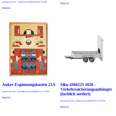
Amazon.de Price:
8,99
€
(as of 10/02/2025 01:23 PST-
Details
)
Details
)
Anker Ergänzungskasten 22A
Siku 4366225 1028 –
Verkehrssicherungsanhänger
Amazon.de Price:
243,90
€
(as of 10/04/2023 14:27 PST-
(farblich sortiert)
Details
)
Amazon.de Price:
8,65
€
(as of 10/04/2023 14:27 PST-
Details
)