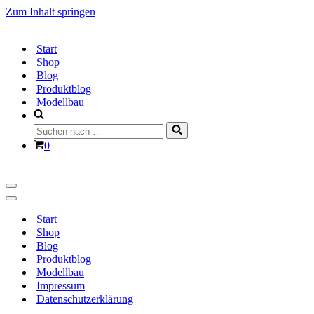
Zum Inhalt springen
Start
Shop
Blog
Produktblog
Modellbau
Suchen
nach …
Warenkorb
0
Navigationsmenü
Navigationsmenü
Start
Shop
Blog
Produktblog
Modellbau
Impressum
Datenschutzerklärung