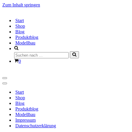
Zum Inhalt springen
Start
Shop
Blog
Produktblog
Modellbau
Suchen
nach …
Warenkorb
0
Navigationsmenü
Navigationsmenü
Start
Shop
Blog
Produktblog
Modellbau
Impressum
Datenschutzerklärung