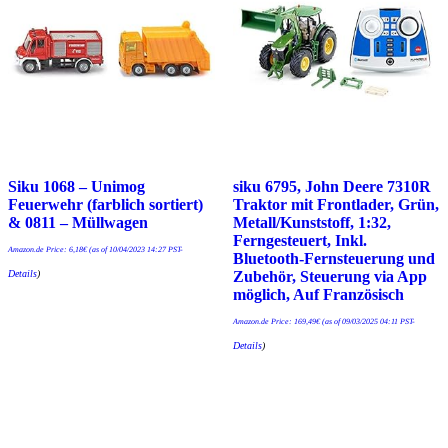
Siku 1068 – Unimog
siku 6795, John Deere 7310R
Feuerwehr (farblich sortiert)
Traktor mit Frontlader, Grün,
& 0811 – Müllwagen
Metall/Kunststoff, 1:32,
Ferngesteuert, Inkl.
Amazon.de Price:
6,18
€
(as of 10/04/2023 14:27 PST-
Bluetooth-Fernsteuerung und
Details
)
Zubehör, Steuerung via App
möglich, Auf ‎Französisch
Amazon.de Price:
169,49
€
(as of 09/03/2025 04:11 PST-
Details
)