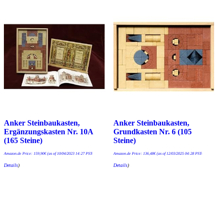
Anker Steinbaukasten,
Anker Steinbaukasten,
Ergänzungskasten Nr. 10A
Grundkasten Nr. 6 (105
(165 Steine)
Steine)
Amazon.de Price:
159,90
€
(as of 10/04/2023 14:27 PST-
Amazon.de Price:
136,48
€
(as of 12/03/2025 04:28 PST-
Details
)
Details
)