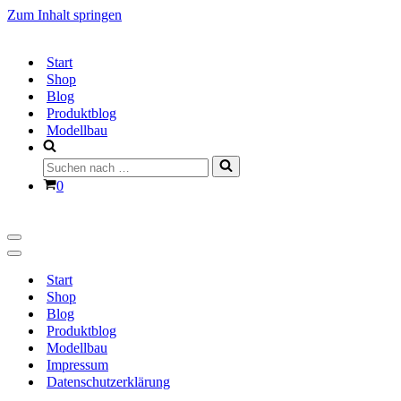
Zum Inhalt springen
Start
Shop
Blog
Produktblog
Modellbau
Suchen
nach …
Warenkorb
0
Navigationsmenü
Navigationsmenü
Start
Shop
Blog
Produktblog
Modellbau
Impressum
Datenschutzerklärung