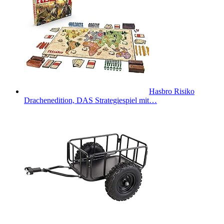
Hasbro Risiko
Drachenedition, DAS Strategiespiel mit…