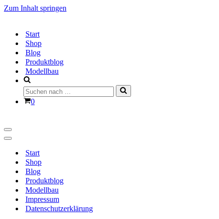
Zum Inhalt springen
Start
Shop
Blog
Produktblog
Modellbau
Suchen
nach …
Warenkorb
0
Navigationsmenü
Navigationsmenü
Start
Shop
Blog
Produktblog
Modellbau
Impressum
Datenschutzerklärung