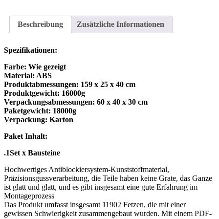
Block
Modell
11902Pcs
Beschreibung
Zusätzliche Informationen
RC
Amerikanischer
Sattelzugtraktor
Spezifikationen:
Kreative
Lehrsteine
Farbe: Wie gezeigt
Modell
Material: ABS
mit…
Produktabmessungen: 159 x 25 x 40 cm
Menge
Produktgewicht: 16000g
Verpackungsabmessungen: 60 x 40 x 30 cm
Paketgewicht: 18000g
Verpackung: Karton
Paket Inhalt:
.1Set x Bausteine
Hochwertiges Antiblockiersystem-Kunststoffmaterial,
Präzisionsgussverarbeitung, die Teile haben keine Grate, das Ganze
ist glatt und glatt, und es gibt insgesamt eine gute Erfahrung im
Montageprozess
Das Produkt umfasst insgesamt 11902 Fetzen, die mit einer
gewissen Schwierigkeit zusammengebaut wurden. Mit einem PDF-