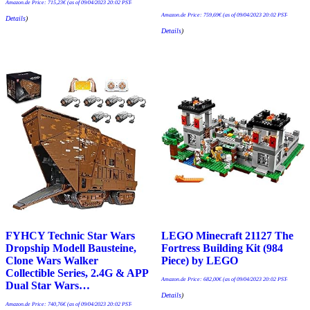
Amazon.de Price:
715,23
€
(as of 09/04/2023 20:02 PST-
Amazon.de Price:
759,69
€
(as of 09/04/2023 20:02 PST-
Details
)
Details
)
FYHCY Technic Star Wars
LEGO Minecraft 21127 The
Dropship Modell Bausteine,
Fortress Building Kit (984
Clone Wars Walker
Piece) by LEGO
Collectible Series, 2.4G & APP
Amazon.de Price:
682,00
€
(as of 09/04/2023 20:02 PST-
Dual Star Wars…
Details
)
Amazon.de Price:
740,76
€
(as of 09/04/2023 20:02 PST-