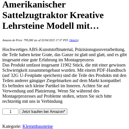
Amerikanischer
Sattelzugtraktor Kreative
Lehrsteine Modell mit…
Amazon.de Price:
799,00
€
(as of 02/04/2023 17:37 PST-
Details
)
Hochwertiges ABS-Kunststoffmaterial, Präzisionsgussverarbeitung,
die Teile haben keine Grate, das Ganze ist glatt und glatt, und es gibt
insgesamt eine gute Erfahrung im Montageprozess
Das Produkt umfasst insgesamt 11902 Stück, die mit einer gewissen
Schwierigkeit zusammengebaut wurden. Mit einem PDF-Handbuch
(auf 32G U-Festplatte speichern) sind die Teile des Produkts mit den
Teilen anderer gängiger Ziegelmarken auf dem Markt kompatibel
Es befinden sich kleine Partikel im Inneren. Achten Sie auf
Verwendung und Platzierung. Wenn Sie während des
Montageprozesses auf Probleme stoßen, setzen Sie sich bitte
rechtzeitig mit uns in Verbindung
Leic
Jetzt kaufen bei Amazon*
Technic
Truck
Building
Kategorie:
Klemmbausteine