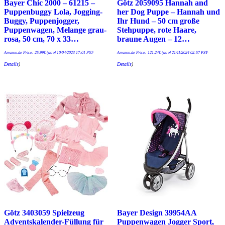
Bayer Chic 2000 – 61215 –
Götz 2059095 Hannah and
Puppenbuggy Lola, Jogging-
her Dog Puppe – Hannah und
Buggy, Puppenjogger,
Ihr Hund – 50 cm große
Puppenwagen, Melange grau-
Stehpuppe, rote Haare,
rosa, 50 cm, 70 x 33…
braune Augen – 12…
Amazon.de Price:
25,99
€
(as of 10/04/2023 17:01 PST-
Amazon.de Price:
121,24
€
(as of 21/11/2024 02:57 PST-
Details
)
Details
)
Götz 3403059 Spielzeug
Bayer Design 39954AA
Adventskalender-Füllung für
Puppenwagen Jogger Sport,