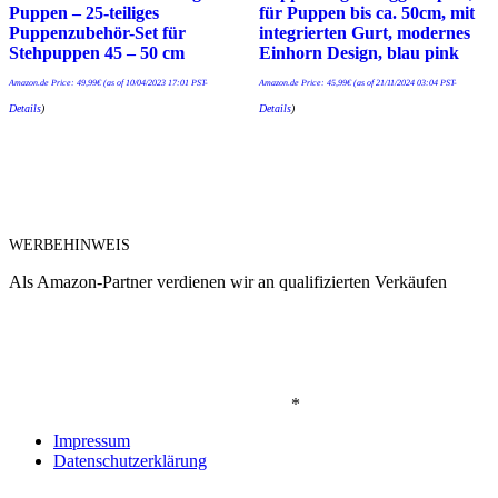
Puppen – 25-teiliges
für Puppen bis ca. 50cm, mit
Puppenzubehör-Set für
integrierten Gurt, modernes
Stehpuppen 45 – 50 cm
Einhorn Design, blau pink
Amazon.de Price:
49,99
€
(as of 10/04/2023 17:01 PST-
Amazon.de Price:
45,99
€
(as of 21/11/2024 03:04 PST-
Details
)
Details
)
WERBEHINWEIS
Als Amazon-Partner verdienen wir an qualifizierten Verkäufen
*
Impressum
Datenschutzerklärung