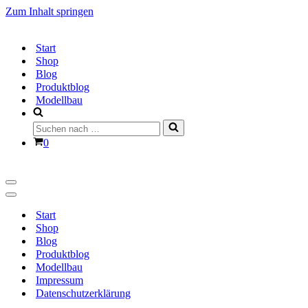
Zum Inhalt springen
Start
Shop
Blog
Produktblog
Modellbau
Suchen
nach …
Warenkorb
0
Navigationsmenü
Navigationsmenü
Start
Shop
Blog
Produktblog
Modellbau
Impressum
Datenschutzerklärung