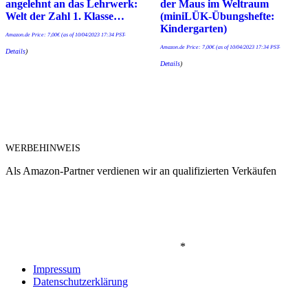
angelehnt an das Lehrwerk:
der Maus im Weltraum
Welt der Zahl 1. Klasse…
(miniLÜK-Übungshefte:
Kindergarten)
Amazon.de Price:
7,00
€
(as of 10/04/2023 17:34 PST-
Amazon.de Price:
7,00
€
(as of 10/04/2023 17:34 PST-
Details
)
Details
)
WERBEHINWEIS
Als Amazon-Partner verdienen wir an qualifizierten Verkäufen
*
Impressum
Datenschutzerklärung