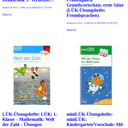
Grundwortschatz, erste Sätze
Amazon.de Price:
7,00
€
(as of 10/04/2023 17:34 PST-
(LÜK-Übungshefte:
Details
)
Fremdsprachen)
Amazon.de Price:
11,00
€
(as of 18/03/2025 18:58 PST-
Details
)
LÜK-Übungshefte: LÜK: 1.
miniLÜK-Übungshefte:
Klasse – Mathematik: Welt
miniLÜK:
der Zahl – Übungen
Kindergarten/Vorschule: Mit