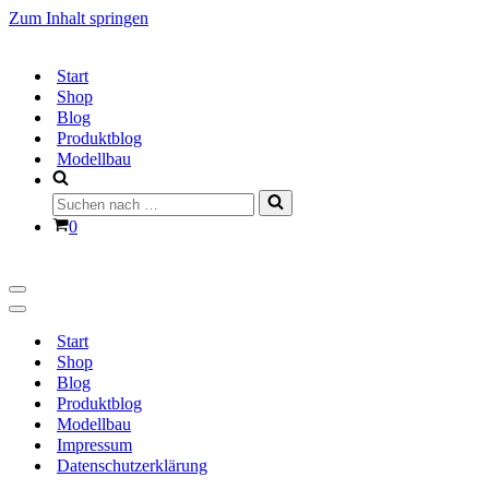
Zum Inhalt springen
Start
Shop
Blog
Produktblog
Modellbau
Suchen
nach …
Warenkorb
0
Navigationsmenü
Navigationsmenü
Start
Shop
Blog
Produktblog
Modellbau
Impressum
Datenschutzerklärung