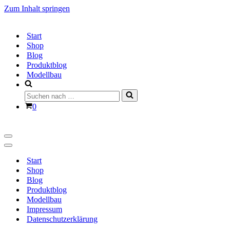
Zum Inhalt springen
Start
Shop
Blog
Produktblog
Modellbau
Suchen
nach …
Warenkorb
0
Navigationsmenü
Navigationsmenü
Start
Shop
Blog
Produktblog
Modellbau
Impressum
Datenschutzerklärung