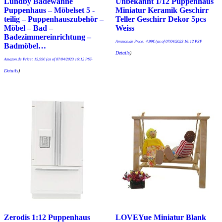
Lundby Badewanne
Unbekannt 1/12 Puppenhaus
Puppenhaus – Möbelset 5 -
Miniatur Keramik Geschirr
teilig – Puppenhauszubehör –
Teller Geschirr Dekor 5pcs
Möbel – Bad –
Weiss
Badezimmereinrichtung –
Amazon.de Price:
4,99
€
(as of 07/04/2023 16:12 PST-
Badmöbel…
Details
)
Amazon.de Price:
15,99
€
(as of 07/04/2023 16:12 PST-
Details
)
Zerodis 1:12 Puppenhaus
LOVEYue Miniatur Blank