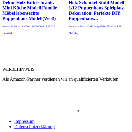
Dekor Holz Kühlschrank,
Holz Schaukel Stuhl Modell
Mini Küche Modell Familie
1/12 Puppenhaus Spielplatz
Möbel lebensechte
Dekoration, Perfekte DIY
Puppenhaus Modell(Weiß)
Puppenhaus…
Amazon.de Price:
29,34
€
(as of 07/04/2023 16:12 PST-
Amazon.de Price:
10,93
€
(as of 07/04/2023 16:12 PST-
Details
)
Details
)
WERBEHINWEIS
Als Amazon-Partner verdienen wir an qualifizierten Verkäufen
*
Impressum
Datenschutzerklärung