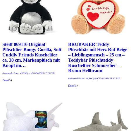
Steiff 069116 Original
BRUBAKER Teddy
Plüschtier Bongy Gorilla, Soft
Plüschbär mit Herz Rot Beige
Cuddly Friends Kuscheltier
– Lieblingsmensch – 25 cm –
ca. 30 cm, Markenplüsch mit
Teddybär Plüschteddy
Knopf im…
Kuscheltier Schmusetier –
Braun Hellbraun
Amazon.de Price:
49,95
€
(as of 10/04/2023 17:25 PST-
Amazon.de Price:
16,99
€
(as of 22/11/2024 03:17 PST-
Details
)
Details
)