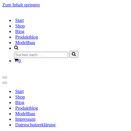
Zum Inhalt springen
Start
Shop
Blog
Produktblog
Modellbau
Suchen
nach …
Warenkorb
0
Navigationsmenü
Navigationsmenü
Start
Shop
Blog
Produktblog
Modellbau
Impressum
Datenschutzerklärung