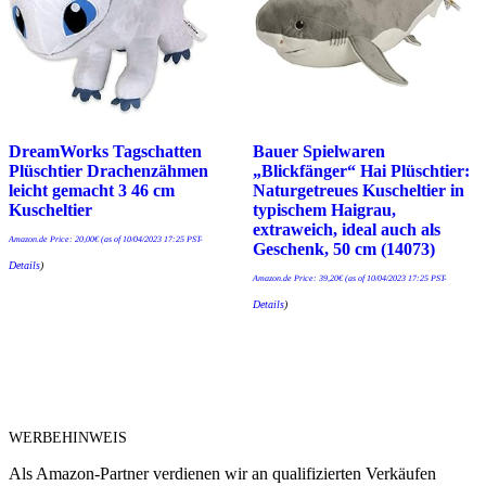
DreamWorks Tagschatten
Bauer Spielwaren
Plüschtier Drachenzähmen
„Blickfänger“ Hai Plüschtier:
leicht gemacht 3 46 cm
Naturgetreues Kuscheltier in
Kuscheltier
typischem Haigrau,
extraweich, ideal auch als
Amazon.de Price:
20,00
€
(as of 10/04/2023 17:25 PST-
Geschenk, 50 cm (14073)
Details
)
Amazon.de Price:
39,20
€
(as of 10/04/2023 17:25 PST-
Details
)
WERBEHINWEIS
Als Amazon-Partner verdienen wir an qualifizierten Verkäufen