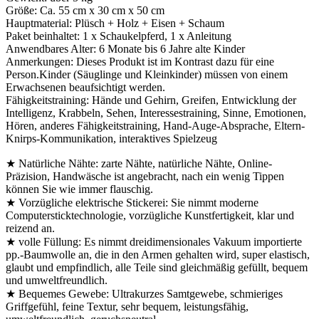
Größe: Ca. 55 cm x 30 cm x 50 cm
Hauptmaterial: Plüsch + Holz + Eisen + Schaum
Paket beinhaltet: 1 x Schaukelpferd, 1 x Anleitung
Anwendbares Alter: 6 Monate bis 6 Jahre alte Kinder
Anmerkungen: Dieses Produkt ist im Kontrast dazu für eine
Person.Kinder (Säuglinge und Kleinkinder) müssen von einem
Erwachsenen beaufsichtigt werden.
Fähigkeitstraining: Hände und Gehirn, Greifen, Entwicklung der
Intelligenz, Krabbeln, Sehen, Interessestraining, Sinne, Emotionen,
Hören, anderes Fähigkeitstraining, Hand-Auge-Absprache, Eltern-
Knirps-Kommunikation, interaktives Spielzeug
★ Natürliche Nähte: zarte Nähte, natürliche Nähte, Online-
Präzision, Handwäsche ist angebracht, nach ein wenig Tippen
können Sie wie immer flauschig.
★ Vorzügliche elektrische Stickerei: Sie nimmt moderne
Computersticktechnologie, vorzügliche Kunstfertigkeit, klar und
reizend an.
★ volle Füllung: Es nimmt dreidimensionales Vakuum importierte
pp.-Baumwolle an, die in den Armen gehalten wird, super elastisch,
glaubt und empfindlich, alle Teile sind gleichmäßig gefüllt, bequem
und umweltfreundlich.
★ Bequemes Gewebe: Ultrakurzes Samtgewebe, schmieriges
Griffgefühl, feine Textur, sehr bequem, leistungsfähig,