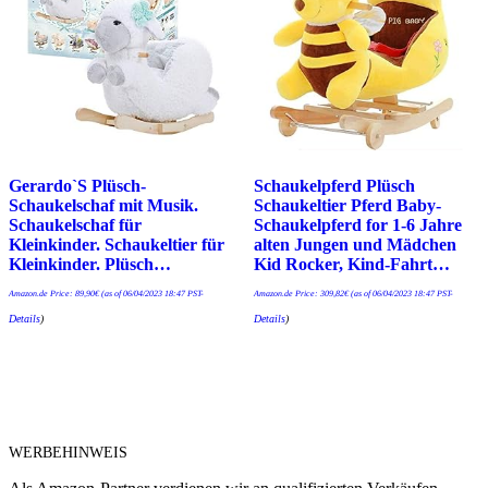
Gerardo`S Plüsch-
Schaukelpferd Plüsch
Schaukelschaf mit Musik.
Schaukeltier Pferd Baby-
Schaukelschaf für
Schaukelpferd for 1-6 Jahre
Kleinkinder. Schaukeltier für
alten Jungen und Mädchen
Kleinkinder. Plüsch…
Kid Rocker, Kind-Fahrt…
Amazon.de Price:
89,90
€
(as of 06/04/2023 18:47 PST-
Amazon.de Price:
309,82
€
(as of 06/04/2023 18:47 PST-
Details
)
Details
)
WERBEHINWEIS