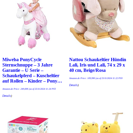
Miweba PonyCycle
Nattou Schaukeltier Hündin
Sternschnuppe – 3 Jahre
Lali, Iris und Lali, 74 x 29 x
Garantie – U Serie –
40 cm, Beige/Rosa
Schaukelpferd – Kuscheltier
Amazon.de Price:
109,99
€
(as of 25/11/2024 11:22 PST-
auf Rollen – Kinder – Pony…
Details
)
Amazon.de Price:
249,00
€
(as of 25/11/2024 11:24 PST-
Details
)