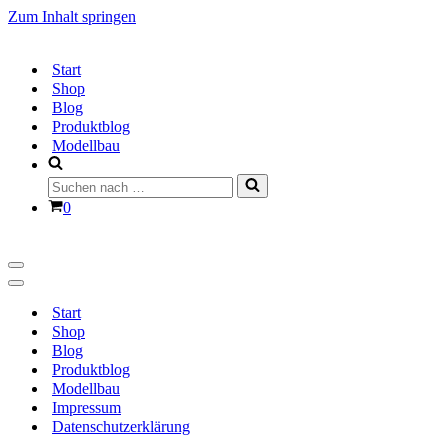
Zum Inhalt springen
Start
Shop
Blog
Produktblog
Modellbau
Suchen
nach …
Warenkorb
0
Navigationsmenü
Navigationsmenü
Start
Shop
Blog
Produktblog
Modellbau
Impressum
Datenschutzerklärung