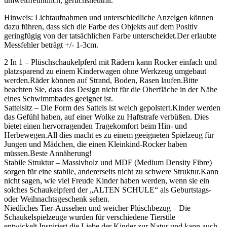
umweltfreundlich, geruchsneutral.
Hinweis: Lichtaufnahmen und unterschiedliche Anzeigen können
dazu führen, dass sich die Farbe des Objekts auf dem Positiv
geringfügig von der tatsächlichen Farbe unterscheidet.Der erlaubte
Messfehler beträgt +/- 1-3cm.
2 In 1 – Plüschschaukelpferd mit Rädern kann Rocker einfach und
platzsparend zu einem Kinderwagen ohne Werkzeug umgebaut
werden.Räder können auf Strand, Boden, Rasen laufen.Bitte
beachten Sie, dass das Design nicht für die Oberfläche in der Nähe
eines Schwimmbades geeignet ist.
Sattelsitz – Die Form des Sattels ist weich gepolstert.Kinder werden
das Gefühl haben, auf einer Wolke zu Haftstrafe verbüßen. Dies
bietet einen hervorragenden Tragekomfort beim Hin- und
Herbewegen.All dies macht es zu einem geeigneten Spielzeug für
Jungen und Mädchen, die einen Kleinkind-Rocker haben
müssen.Beste Annäherung!
Stabile Struktur – Massivholz und MDF (Medium Density Fibre)
sorgen für eine stabile, andererseits nicht zu schwere Struktur.Kann
nicht sagen, wie viel Freude Kinder haben werden, wenn sie ein
solches Schaukelpferd der „ALTEN SCHULE“ als Geburtstags-
oder Weihnachtsgeschenk sehen.
Niedliches Tier-Aussehen und weicher Plüschbezug – Die
Schaukelspielzeuge wurden für verschiedene Tierstile
entwickelt.Inspiriert die Liebe der Kinder zur Natur und kann auch