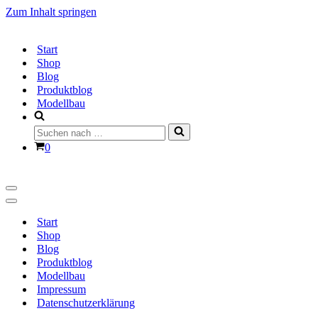
Zum Inhalt springen
Start
Shop
Blog
Produktblog
Modellbau
Suchen
nach …
Warenkorb
0
Navigationsmenü
Navigationsmenü
Start
Shop
Blog
Produktblog
Modellbau
Impressum
Datenschutzerklärung