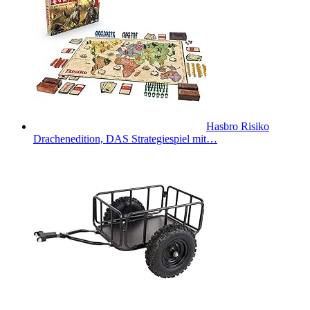
Hasbro Risiko
Drachenedition, DAS Strategiespiel mit…