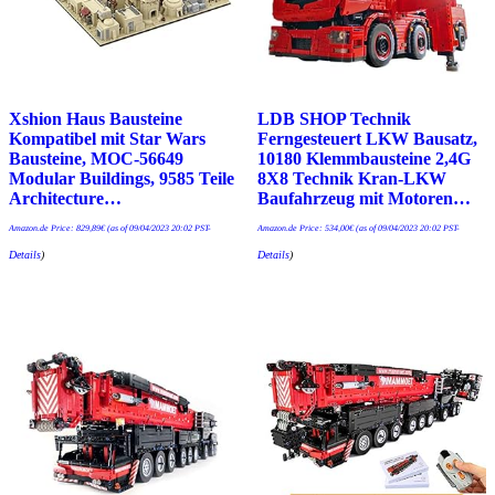
Xshion Haus Bausteine
LDB SHOP Technik
Kompatibel mit Star Wars
Ferngesteuert LKW Bausatz,
Bausteine, MOC-56649
10180 Klemmbausteine 2,4G
Modular Buildings, 9585 Teile
8X8 Technik Kran-LKW
Architecture…
Baufahrzeug mit Motoren…
Amazon.de Price:
829,89
€
(as of 09/04/2023 20:02 PST-
Amazon.de Price:
534,00
€
(as of 09/04/2023 20:02 PST-
Details
)
Details
)