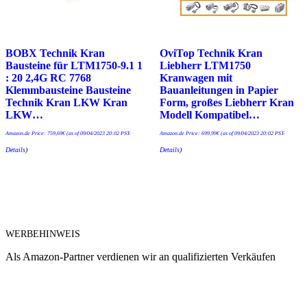
BOBX Technik Kran
OviTop Technik Kran
Bausteine für LTM1750-9.1 1
Liebherr LTM1750
: 20 2,4G RC 7768
Kranwagen mit
Klemmbausteine Bausteine
Bauanleitungen in Papier
Technik Kran LKW Kran
Form, großes Liebherr Kran
LKW…
Modell Kompatibel…
Amazon.de Price:
759,69
€
(as of 09/04/2023 20:02 PST-
Amazon.de Price:
699,99
€
(as of 09/04/2023 20:02 PST-
Details
)
Details
)
WERBEHINWEIS
Als Amazon-Partner verdienen wir an qualifizierten Verkäufen