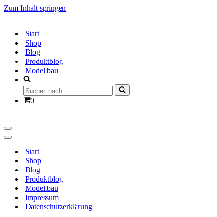
Zum Inhalt springen
Start
Shop
Blog
Produktblog
Modellbau
Suchen
nach …
Warenkorb
0
Navigationsmenü
Navigationsmenü
Start
Shop
Blog
Produktblog
Modellbau
Impressum
Datenschutzerklärung