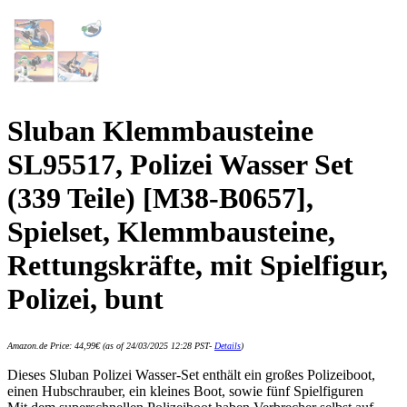
Sluban Klemmbausteine
SL95517, Polizei Wasser Set
(339 Teile) [M38-B0657],
Spielset, Klemmbausteine,
Rettungskräfte, mit Spielfigur,
Polizei, bunt
Amazon.de Price:
44,99
€
(as of 24/03/2025 12:28 PST-
Details
)
Dieses Sluban Polizei Wasser-Set enthält ein großes Polizeiboot,
einen Hubschrauber, ein kleines Boot, sowie fünf Spielfiguren