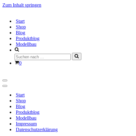
Zum Inhalt springen
Start
Shop
Blog
Produktblog
Modellbau
Suchen
nach …
Warenkorb
0
Navigationsmenü
Navigationsmenü
Start
Shop
Blog
Produktblog
Modellbau
Impressum
Datenschutzerklärung