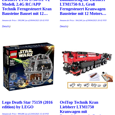
Modell, 2.4G RC/APP
LTM1750-9.1, Groß
Technik Ferngesteuert Kran
Ferngesteuert Kranwagen
Bausteine Bauset mit 12…
Bausteine mit 12 Motors…
Amazon.de Price:
599,99
€
(as of 09/04/2023 20:02 PST-
Amazon.de Price:
564,56
€
(as of 09/04/2023 20:02 PST-
Details
)
Details
)
Lego Death Star 75159 (2016
OviTop Technik Kran
edition) by LEGO
Liebherr LTM1750
Kranwagen mit
Amazon.de Price:
999,00
€
(as of 23/03/2025 15:43 PST-