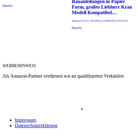
Bauanleitungen in Papier
Details
)
Form, großes Liebherr Kran
Modell Kompatibel…
Amazon.de Price:
699,99
€
(as of 09/04/2023 20:02 PST-
Details
)
WERBEHINWEIS
Als Amazon-Partner verdienen wir an qualifizierten Verkäufen
*
Impressum
Datenschutzerklärung