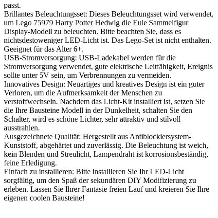
passt.
Brillantes Beleuchtungsset: Dieses Beleuchtungsset wird verwendet,
um Lego 75979 Harry Potter Hedwig die Eule Sammelfigur
Display-Modell zu beleuchten. Bitte beachten Sie, dass es
nichtsdestoweniger LED-Licht ist. Das Lego-Set ist nicht enthalten.
Geeignet für das Alter 6+.
USB-Stromversorgung: USB-Ladekabel werden für die
Stromversorgung verwendet, gute elektrische Leitfähigkeit, Ereignis
sollte unter 5V sein, um Verbrennungen zu vermeiden.
Innovatives Design: Neuartiges und kreatives Design ist ein guter
Verloren, um die Aufmerksamkeit der Menschen zu
verstoffwechseln. Nachdem das Licht-Kit installiert ist, setzen Sie
die Ihre Bausteine Modell in der Dunkelheit, schalten Sie den
Schalter, wird es schöne Lichter, sehr attraktiv und stilvoll
ausstrahlen.
Ausgezeichnete Qualität: Hergestellt aus Antiblockiersystem-
Kunststoff, abgehärtet und zuverlässig. Die Beleuchtung ist weich,
kein Blenden und Streulicht, Lampendraht ist korrosionsbeständig,
feine Erledigung.
Einfach zu installieren: Bitte installieren Sie Ihr LED-Licht
sorgfältig, um den Spaß der sekundären DIY Modifizierung zu
erleben. Lassen Sie Ihrer Fantasie freien Lauf und kreieren Sie Ihre
eigenen coolen Bausteine!