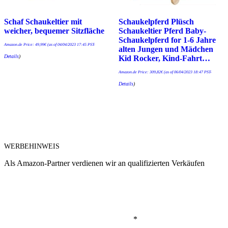
Schaf Schaukeltier mit
Schaukelpferd Plüsch
weicher, bequemer Sitzfläche
Schaukeltier Pferd Baby-
Schaukelpferd for 1-6 Jahre
Amazon.de Price:
49,99
€
(as of 04/04/2023 17:45 PST-
alten Jungen und Mädchen
Details
)
Kid Rocker, Kind-Fahrt…
Amazon.de Price:
309,82
€
(as of 06/04/2023 18:47 PST-
Details
)
WERBEHINWEIS
Als Amazon-Partner verdienen wir an qualifizierten Verkäufen
*