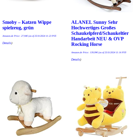
Smoby – Katzen Wippe
ALANEL Sunny Sehr
spielzeug, grün
Hochwertiges Großes
Schaukelpferd/Schaukeltier
Amazon.de Price:
27,94
€
(as of 25/11/2024 11:23 PST-
Handarbeit NEU & OVP
Details
)
Rocking Horse
Amazon.de Price:
139,99
€
(as of 25/11/2024 11:16 PST-
Details
)