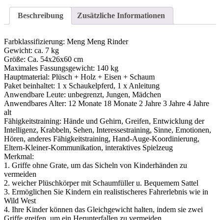
Beschreibung
Zusätzliche Informationen
Farbklassifizierung: Meng Meng Rinder
Gewicht: ca. 7 kg
Größe: Ca. 54x26x60 cm
Maximales Fassungsgewicht: 140 kg
Hauptmaterial: Plüsch + Holz + Eisen + Schaum
Paket beinhaltet: 1 x Schaukelpferd, 1 x Anleitung
Anwendbare Leute: unbegrenzt, Jungen, Mädchen
Anwendbares Alter: 12 Monate 18 Monate 2 Jahre 3 Jahre 4 Jahre
alt
Fähigkeitstraining: Hände und Gehirn, Greifen, Entwicklung der
Intelligenz, Krabbeln, Sehen, Interessestraining, Sinne, Emotionen,
Hören, anderes Fähigkeitstraining, Hand-Auge-Koordinierung,
Eltern-Kleiner-Kommunikation, interaktives Spielzeug
Merkmal:
1. Griffe ohne Grate, um das Sicheln von Kinderhänden zu
vermeiden
2. weicher Plüschkörper mit Schaumfüller u. Bequemem Sattel
3. Ermöglichen Sie Kindern ein realistischeres Fahrerlebnis wie in
Wild West
4. Ihre Kinder können das Gleichgewicht halten, indem sie zwei
Griffe greifen, um ein Herunterfallen zu vermeiden