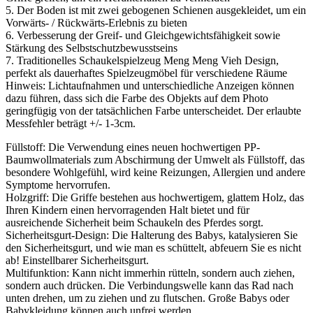
5. Der Boden ist mit zwei gebogenen Schienen ausgekleidet, um ein
Vorwärts- / Rückwärts-Erlebnis zu bieten
6. Verbesserung der Greif- und Gleichgewichtsfähigkeit sowie
Stärkung des Selbstschutzbewusstseins
7. Traditionelles Schaukelspielzeug Meng Meng Vieh Design,
perfekt als dauerhaftes Spielzeugmöbel für verschiedene Räume
Hinweis: Lichtaufnahmen und unterschiedliche Anzeigen können
dazu führen, dass sich die Farbe des Objekts auf dem Photo
geringfügig von der tatsächlichen Farbe unterscheidet. Der erlaubte
Messfehler beträgt +/- 1-3cm.
Füllstoff: Die Verwendung eines neuen hochwertigen PP-
Baumwollmaterials zum Abschirmung der Umwelt als Füllstoff, das
besondere Wohlgefühl, wird keine Reizungen, Allergien und andere
Symptome hervorrufen.
Holzgriff: Die Griffe bestehen aus hochwertigem, glattem Holz, das
Ihren Kindern einen hervorragenden Halt bietet und für
ausreichende Sicherheit beim Schaukeln des Pferdes sorgt.
Sicherheitsgurt-Design: Die Halterung des Babys, katalysieren Sie
den Sicherheitsgurt, und wie man es schüttelt, abfeuern Sie es nicht
ab! Einstellbarer Sicherheitsgurt.
Multifunktion: Kann nicht immerhin rütteln, sondern auch ziehen,
sondern auch drücken. Die Verbindungswelle kann das Rad nach
unten drehen, um zu ziehen und zu flutschen. Große Babys oder
Babykleidung können auch unfrei werden.