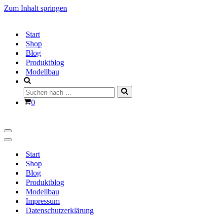
Zum Inhalt springen
Start
Shop
Blog
Produktblog
Modellbau
Suchen
nach …
Warenkorb
0
Navigationsmenü
Navigationsmenü
Start
Shop
Blog
Produktblog
Modellbau
Impressum
Datenschutzerklärung