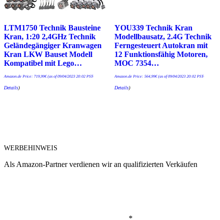
LTM1750 Technik Bausteine
YOU339 Technik Kran
Kran, 1:20 2,4GHz Technik
Modellbausatz, 2.4G Technik
Geländegängiger Kranwagen
Ferngesteuert Autokran mit
Kran LKW Bauset Modell
12 Funktionsfähig Motoren,
Kompatibel mit Lego…
MOC 7354…
Amazon.de Price:
719,99
€
(as of 09/04/2023 20:02 PST-
Amazon.de Price:
564,99
€
(as of 09/04/2023 20:02 PST-
Details
)
Details
)
WERBEHINWEIS
Als Amazon-Partner verdienen wir an qualifizierten Verkäufen
*