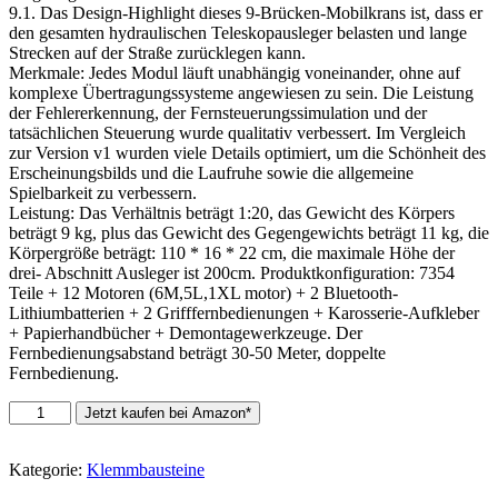
9.1. Das Design-Highlight dieses 9-Brücken-Mobilkrans ist, dass er
den gesamten hydraulischen Teleskopausleger belasten und lange
Strecken auf der Straße zurücklegen kann.
Merkmale: Jedes Modul läuft unabhängig voneinander, ohne auf
komplexe Übertragungssysteme angewiesen zu sein. Die Leistung
der Fehlererkennung, der Fernsteuerungssimulation und der
tatsächlichen Steuerung wurde qualitativ verbessert. Im Vergleich
zur Version v1 wurden viele Details optimiert, um die Schönheit des
Erscheinungsbilds und die Laufruhe sowie die allgemeine
Spielbarkeit zu verbessern.
Leistung: Das Verhältnis beträgt 1:20, das Gewicht des Körpers
beträgt 9 kg, plus das Gewicht des Gegengewichts beträgt 11 kg, die
Körpergröße beträgt: 110 * 16 * 22 cm, die maximale Höhe der
drei- Abschnitt Ausleger ist 200cm. Produktkonfiguration: 7354
Teile + 12 Motoren (6M,5L,1XL motor) + 2 Bluetooth-
Lithiumbatterien + 2 Grifffernbedienungen + Karosserie-Aufkleber
+ Papierhandbücher + Demontagewerkzeuge. Der
Fernbedienungsabstand beträgt 30-50 Meter, doppelte
Fernbedienung.
Topbau
Jetzt kaufen bei Amazon*
Technik
Kran-
LKW
Kategorie:
Klemmbausteine
Baufahrzeug