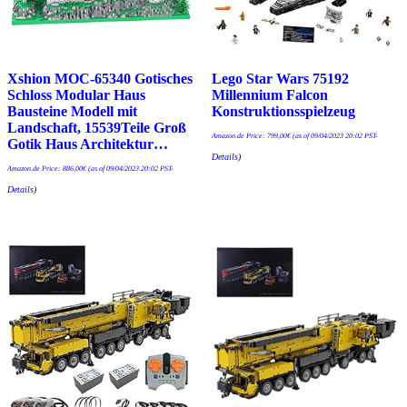
Xshion MOC-65340 Gotisches
Lego Star Wars 75192
Schloss Modular Haus
Millennium Falcon
Bausteine Modell mit
Konstruktionsspielzeug
Landschaft, 15539Teile Groß
Amazon.de Price:
799,00
€
(as of 09/04/2023 20:02 PST-
Gotik Haus Architektur…
Details
)
Amazon.de Price:
886,00
€
(as of 09/04/2023 20:02 PST-
Details
)