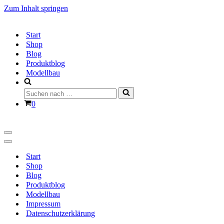
Zum Inhalt springen
Start
Shop
Blog
Produktblog
Modellbau
Suchen
nach …
Warenkorb
0
Navigationsmenü
Navigationsmenü
Start
Shop
Blog
Produktblog
Modellbau
Impressum
Datenschutzerklärung