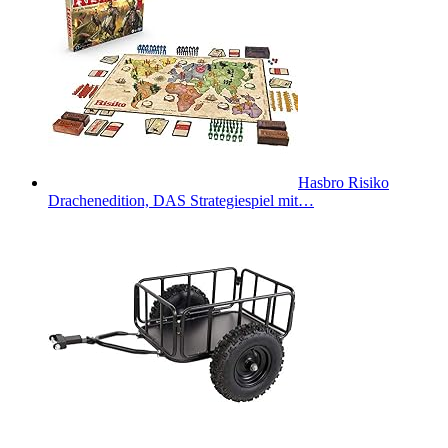
Hasbro Risiko
Drachenedition, DAS Strategiespiel mit…