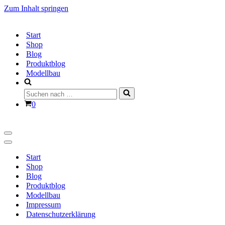
Zum Inhalt springen
Start
Shop
Blog
Produktblog
Modellbau
Suchen
nach …
Warenkorb
0
Navigationsmenü
Navigationsmenü
Start
Shop
Blog
Produktblog
Modellbau
Impressum
Datenschutzerklärung