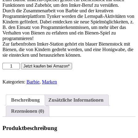
Funktionen und Zubehör, um den Imker-Beruf zu versüßen.
Durch die Zusammenarbeit von Barbie und der kreativen
Programmierplattform Tynker werden die Lernspaß-Aktivitäten von
Kindern gefördert. Dabei entdecken sie neue Spielmöglichkeiten, z.
B. den Einsatz von Programmierkenntnissen, um mehr über das
Verhalten von Bienen zu erfahren und ein Bienen-Spiel zu
programmieren!
Zur farbenfrohen Imker-Station gehört ein blauer Bienenstock mit
Bienen, die von Kindern gedreht werden, und eine Honigwabe, die
sie einstecken und herausziehen können.
Barbie
Jetzt kaufen bei Amazon*
Imkerin
Puppe
(brünette)
Kategorien:
Barbie
,
Marken
und
Spielset
Menge
Beschreibung
Zusätzliche Informationen
Rezensionen (0)
Produktbeschreibung