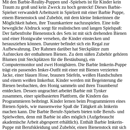
Mit den Barbie-Reality-Puppen und -Spielsets ist für Kinder kein
Traum zu groß und kein Zweck zu hoch gesteckt! Dieses Barbie-
Spielset verwandelt Arbeitszeit in Spielzeit mit einer Barbie Puppe,
einem Bienenstock und Zubehör, mit dem kleine Imkerinnen die
Möglichkeit haben, ihre Traumkarriere nachzuspielen. Eine tolle
bewegliche Abdruck sorgt für realistischen und langen Spielspaß:
Der farbenfrohe Bienenstock des Sets ist mit sich drehenden Bienen
und einer Honigwabe versehen, die Kinder einstecken und
herausziehen können. Darunter befindet sich ein Regal zur
Aufbewahrung. Der Rahmen darüber hat Steckplätze zum
Aufstecken der enthaltenen Bienen. Zu dem süßen Zubehör gehören
Blumen (mit Steckplätzen für die Bestäubung), ein
Computermonitor und zwei Honigbären. Die Barbie Imkerin-Puppe
trägt ein passendes Imker-Outfit mit einer mit Bienen verzierten
Jacke, einer blauen Hose, braunen Stiefeln, weißen Handschuhen
und einem weißen Imkerhut. Kinder werden mit Begeisterung die
Bienen beobachten, den Honig sammeln und ihren Traumberuf
entdecken. Dessen ungeachtet arbeitet Barbie mit Tynker
zusammen, einer spielbasierten Plattform, die Kindern das
Programmieren beibringt. Kinder lernen beim Programmieren eines
Bienen-Spiels, wie massenweise Spaß die Tätigkeit als Imkerin
machen kann. Die Barbie Berufe-Spielsets bieten tolle Berufs- und
Spielwelten, denn mit Barbie ist alles möglich (Aufgebraucht
akademische Arbeit abgesperrt erhältlich). Enthält Barbie Imkerin-
Puppe mit Berufskleidung und Zubehör, einen Bienenstock mit sich