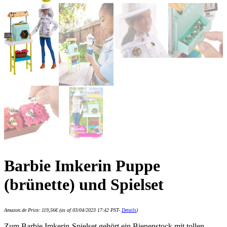
Barbie Imkerin Puppe
(brünette) und Spielset
Amazon.de Price:
119,56
€
(as of 03/04/2023 17:42 PST-
Details
)
Zum Barbie Imkerin-Spielset gehört ein Bienenstock mit tollen