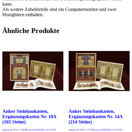
kann.
Als weitere Zubehörteile sind ein Computermonitor und zwei
Honigbären enthalten.
Ähnliche Produkte
Anker Steinbaukasten,
Anker Steinbaukasten,
Ergänzungskasten Nr. 10A
Ergänzungskasten Nr. 14A
(165 Steine)
(214 Steine)
Amazon.de Price:
159,90
€
(as of 10/04/2023 14:27 PST-
Amazon.de Price:
177,90
€
(as of 10/04/2023 14:27 PST-