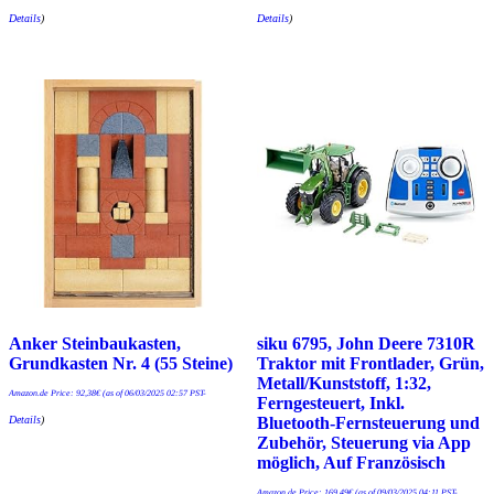
Details
)
Details
)
Anker Steinbaukasten,
siku 6795, John Deere 7310R
Grundkasten Nr. 4 (55 Steine)
Traktor mit Frontlader, Grün,
Metall/Kunststoff, 1:32,
Amazon.de Price:
92,38
€
(as of 06/03/2025 02:57 PST-
Ferngesteuert, Inkl.
Details
)
Bluetooth-Fernsteuerung und
Zubehör, Steuerung via App
möglich, Auf ‎Französisch
Amazon.de Price:
169,49
€
(as of 09/03/2025 04:11 PST-