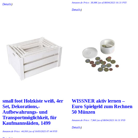
Amazon.de Price:
38,98
€
(as of 08/04/2023 16:31 PST-
Details
)
Details
)
small foot Holzkiste weiß, 4er
WISSNER aktiv lernen –
Set, Dekorations,-
Euro Spielgeld zum Rechnen
Aufbewahrungs- und
50 Münzen
Transportmöglichkeit, für
Amazon.de Price:
7,96
€
(as of 08/04/2023 16:31 PST-
Kaufmannsläden, 1499
Details
)
Amazon.de Price:
44,95
€
(as of 16/03/2025 07:44 PST-