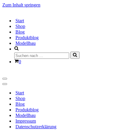
Zum Inhalt springen
Start
Shop
Blog
Produktblog
Modellbau
Suchen
nach …
Warenkorb
0
Navigationsmenü
Navigationsmenü
Start
Shop
Blog
Produktblog
Modellbau
Impressum
Datenschutzerklärung