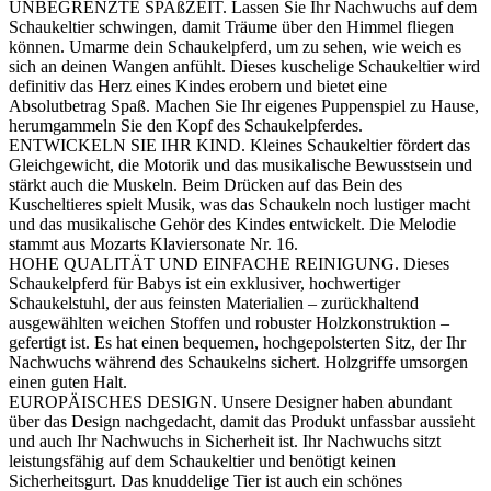
UNBEGRENZTE SPAßZEIT. Lassen Sie Ihr Nachwuchs auf dem
Schaukeltier schwingen, damit Träume über den Himmel fliegen
können. Umarme dein Schaukelpferd, um zu sehen, wie weich es
sich an deinen Wangen anfühlt. Dieses kuschelige Schaukeltier wird
definitiv das Herz eines Kindes erobern und bietet eine
Absolutbetrag Spaß. Machen Sie Ihr eigenes Puppenspiel zu Hause,
herumgammeln Sie den Kopf des Schaukelpferdes.
ENTWICKELN SIE IHR KIND. Kleines Schaukeltier fördert das
Gleichgewicht, die Motorik und das musikalische Bewusstsein und
stärkt auch die Muskeln. Beim Drücken auf das Bein des
Kuscheltieres spielt Musik, was das Schaukeln noch lustiger macht
und das musikalische Gehör des Kindes entwickelt. Die Melodie
stammt aus Mozarts Klaviersonate Nr. 16.
HOHE QUALITÄT UND EINFACHE REINIGUNG. Dieses
Schaukelpferd für Babys ist ein exklusiver, hochwertiger
Schaukelstuhl, der aus feinsten Materialien – zurückhaltend
ausgewählten weichen Stoffen und robuster Holzkonstruktion –
gefertigt ist. Es hat einen bequemen, hochgepolsterten Sitz, der Ihr
Nachwuchs während des Schaukelns sichert. Holzgriffe umsorgen
einen guten Halt.
EUROPÄISCHES DESIGN. Unsere Designer haben abundant
über das Design nachgedacht, damit das Produkt unfassbar aussieht
und auch Ihr Nachwuchs in Sicherheit ist. Ihr Nachwuchs sitzt
leistungsfähig auf dem Schaukeltier und benötigt keinen
Sicherheitsgurt. Das knuddelige Tier ist auch ein schönes