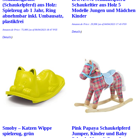
(Schaukelpferd) aus Holz:
Schaukeltier aus Holz 5
Spielzeug ab 1 Jahr, Ring
Modelle Jungen und Mädchen
abnehmbar inkl. Umbausatz,
Kinder
plastikfrei
Amazon.de Price:
29,99
€
(as of 04/04/2023 17:45 PST-
Amazon.de Price:
75,90
€
(as of 06/04/2023 18:47 PST-
Details
)
Details
)
Smoby – Katzen Wippe
Pink Papaya Schaukelpferd
spielzeug, grün
Jumper, Kinder und Baby