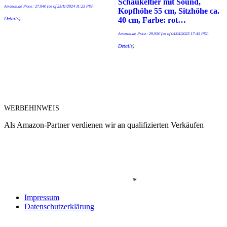
Schaukeltier mit Sound,
Amazon.de Price:
27,94
€
(as of 25/11/2024 11:23 PST-
Kopfhöhe 55 cm, Sitzhöhe ca.
Details
)
40 cm, Farbe: rot…
Amazon.de Price:
29,95
€
(as of 04/04/2023 17:45 PST-
Details
)
WERBEHINWEIS
Als Amazon-Partner verdienen wir an qualifizierten Verkäufen
*
Impressum
Datenschutzerklärung