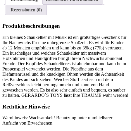
Kleinkinder.
Schaukeltier
Rezensionen (0)
für
Kleinkinder.
Plüsch…
Produktbeschreibungen
Menge
Ein kleines Schaukeltier mit Musik ist ein großartiges Geschenk für
Ihr Nachwuchs für eine unbegrenzte Spaßzeit. Es wird für Kinder
ab 12 Monaten empfohlen und kann bis zu 35kg (77lb) vertragen.
Ein kuscheliges und weiches Schaukeltier mit massivem
Holzrahmen und Handgriffen bringt Ihrem Nachwuchs abundant
Freude. Der Kopf des Schaukeltieres ist abnehmbar und kann beim
Puppenspiel verwendet werden. Die Pieptöne aus dem
Elefantenrüssel und die knackigen Ohren werden die Achtsamkeit
des Kindes auf sich ziehen. Weicher Stoff lässt sich mit dem
Reißverschluss leicht herumgammeln und kann von Hand
gewaschen werden. Es ist also sehr einfach und bequem, es sauber
zu halten. GERARDO`S TOYS lässt Ihre TRÄUME wahr werden!
Rechtliche Hinweise
Warnhinweis: Wachsamkeit! Benutzung unter unmittelbarer
Aufsicht von Erwachsenen.