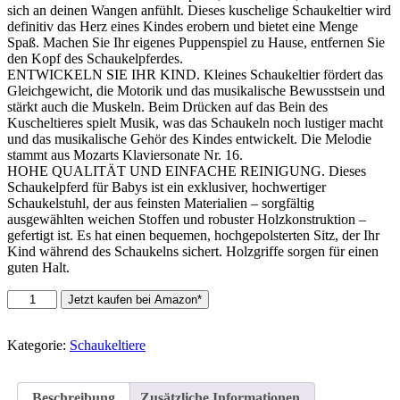
sich an deinen Wangen anfühlt. Dieses kuschelige Schaukeltier wird
definitiv das Herz eines Kindes erobern und bietet eine Menge
Spaß. Machen Sie Ihr eigenes Puppenspiel zu Hause, entfernen Sie
den Kopf des Schaukelpferdes.
ENTWICKELN SIE IHR KIND. Kleines Schaukeltier fördert das
Gleichgewicht, die Motorik und das musikalische Bewusstsein und
stärkt auch die Muskeln. Beim Drücken auf das Bein des
Kuscheltieres spielt Musik, was das Schaukeln noch lustiger macht
und das musikalische Gehör des Kindes entwickelt. Die Melodie
stammt aus Mozarts Klaviersonate Nr. 16.
HOHE QUALITÄT UND EINFACHE REINIGUNG. Dieses
Schaukelpferd für Babys ist ein exklusiver, hochwertiger
Schaukelstuhl, der aus feinsten Materialien – sorgfältig
ausgewählten weichen Stoffen und robuster Holzkonstruktion –
gefertigt ist. Es hat einen bequemen, hochgepolsterten Sitz, der Ihr
Kind während des Schaukelns sichert. Holzgriffe sorgen für einen
guten Halt.
Gerardo`S
Jetzt kaufen bei Amazon*
Plüsch-
Schaukelschaf
mit
Kategorie:
Schaukeltiere
Musik.
Schaukelschaf
für
Beschreibung
Zusätzliche Informationen