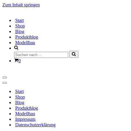
Zum Inhalt springen
Start
Shop
Blog
Produktblog
Modellbau
Suchen
nach …
Warenkorb
0
Navigationsmenü
Navigationsmenü
Start
Shop
Blog
Produktblog
Modellbau
Impressum
Datenschutzerklärung