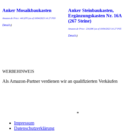
Anker Mosaikbaukasten
Anker Steinbaukasten,
Ergänzungskasten Nr. 16A
Amazon.de Price:
441,87
€
(as of 10/04/2023 14:27 PST-
(267 Steine)
Details
)
Amazon.de Price:
234,00
€
(as of 10/04/2023 14:27 PST-
Details
)
WERBEHINWEIS
Als Amazon-Partner verdienen wir an qualifizierten Verkäufen
*
Impressum
Datenschutzerklärung