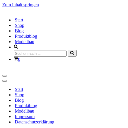
Zum Inhalt springen
Start
Shop
Blog
Produktblog
Modellbau
Suchen
nach …
Warenkorb
0
Navigationsmenü
Navigationsmenü
Start
Shop
Blog
Produktblog
Modellbau
Impressum
Datenschutzerklärung