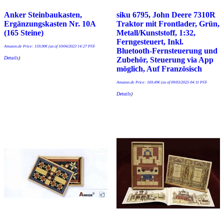
Anker Steinbaukasten,
siku 6795, John Deere 7310R
Ergänzungskasten Nr. 10A
Traktor mit Frontlader, Grün,
(165 Steine)
Metall/Kunststoff, 1:32,
Ferngesteuert, Inkl.
Amazon.de Price:
159,90
€
(as of 10/04/2023 14:27 PST-
Bluetooth-Fernsteuerung und
Details
)
Zubehör, Steuerung via App
möglich, Auf ‎Französisch
Amazon.de Price:
169,49
€
(as of 09/03/2025 04:11 PST-
Details
)