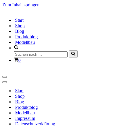
Zum Inhalt springen
Start
Shop
Blog
Produktblog
Modellbau
Suchen
nach …
Warenkorb
0
Navigationsmenü
Navigationsmenü
Start
Shop
Blog
Produktblog
Modellbau
Impressum
Datenschutzerklärung