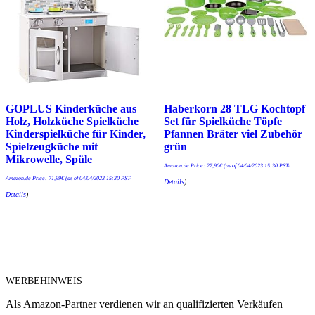
GOPLUS Kinderküche aus
Haberkorn 28 TLG Kochtopf
Holz, Holzküche Spielküche
Set für Spielküche Töpfe
Kinderspielküche für Kinder,
Pfannen Bräter viel Zubehör
Spielzeugküche mit
grün
Mikrowelle, Spüle
Amazon.de Price:
27,90
€
(as of 04/04/2023 15:30 PST-
Amazon.de Price:
71,99
€
(as of 04/04/2023 15:30 PST-
Details
)
Details
)
WERBEHINWEIS
Als Amazon-Partner verdienen wir an qualifizierten Verkäufen