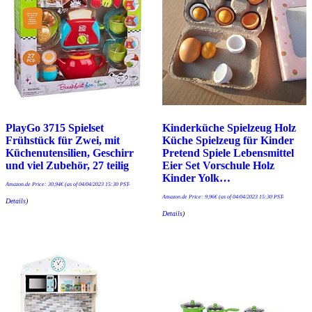
PlayGo 3715 Spielset
Kinderküche Spielzeug Holz
Frühstück für Zwei, mit
Küche Spielzeug für Kinder
Küchenutensilien, Geschirr
Pretend Spiele Lebensmittel
und viel Zubehör, 27 teilig
Eier Set Vorschule Holz
Kinder Yolk…
Amazon.de Price:
30,94
€
(as of 04/04/2023 15:30 PST-
Amazon.de Price:
9,96
€
(as of 04/04/2023 15:30 PST-
Details
)
Details
)