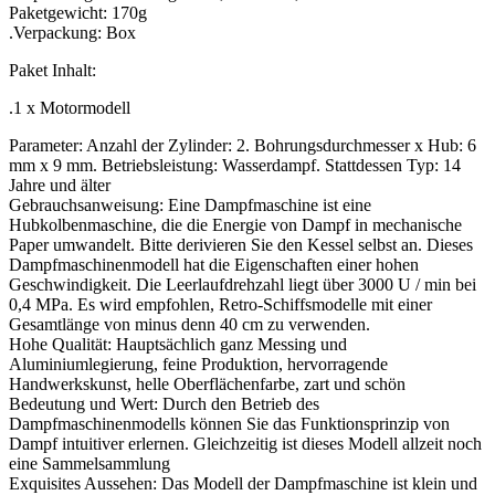
Paketgewicht: 170g
.Verpackung: Box
Paket Inhalt:
.1 x Motormodell
Parameter: Anzahl der Zylinder: 2. Bohrungsdurchmesser x Hub: 6
mm x 9 mm. Betriebsleistung: Wasserdampf. Stattdessen Typ: 14
Jahre und älter
Gebrauchsanweisung: Eine Dampfmaschine ist eine
Hubkolbenmaschine, die die Energie von Dampf in mechanische
Paper umwandelt. Bitte derivieren Sie den Kessel selbst an. Dieses
Dampfmaschinenmodell hat die Eigenschaften einer hohen
Geschwindigkeit. Die Leerlaufdrehzahl liegt über 3000 U / min bei
0,4 MPa. Es wird empfohlen, Retro-Schiffsmodelle mit einer
Gesamtlänge von minus denn 40 cm zu verwenden.
Hohe Qualität: Hauptsächlich ganz Messing und
Aluminiumlegierung, feine Produktion, hervorragende
Handwerkskunst, helle Oberflächenfarbe, zart und schön
Bedeutung und Wert: Durch den Betrieb des
Dampfmaschinenmodells können Sie das Funktionsprinzip von
Dampf intuitiver erlernen. Gleichzeitig ist dieses Modell allzeit noch
eine Sammelsammlung
Exquisites Aussehen: Das Modell der Dampfmaschine ist klein und