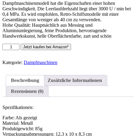
Dampfmaschinenmodell hat die Eigenschaften einer hohen
Geschwindigkeit. Die Leerlaufdrehzahl liegt über 3000 U / min bei
0,4 MPa. Es wird empfohlen, Retro-Schiffsmodelle mit einer
Gesamtlänge von weniger als 40 cm zu verwenden.
Hohe Qualität: Hauptsächlich aus Messing und
Aluminiumlegierung, feine Produktion, hervorragende
Handwerkskunst, helle Oberflächenfarbe, zart und schön
Leic
Jetzt kaufen bei Amazon*
Dampfmaschine
Modell
Mini
Kategorie:
Dampfmaschinen
Inline
Doppelzylinder
Swing
Beschreibung
Zusätzliche Informationen
Engine
für
Rezensionen (0)
40cm
Retro
Bootsmodelle
Spezifikationen:
Menge
Farbe: Als gezeigt
Material: Metall
Produktgewicht: 85g
Verpackungsabmessungen: 12,3 x 10 x 8,3 cm