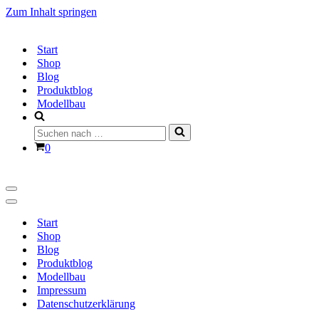
Zum Inhalt springen
Start
Shop
Blog
Produktblog
Modellbau
Suchen
nach …
Warenkorb
0
Navigationsmenü
Navigationsmenü
Start
Shop
Blog
Produktblog
Modellbau
Impressum
Datenschutzerklärung