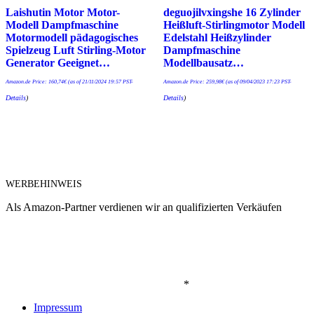
Laishutin Motor Motor-
deguojilvxingshe 16 Zylinder
Modell Dampfmaschine
Heißluft-Stirlingmotor Modell
Motormodell pädagogisches
Edelstahl Heißzylinder
Spielzeug Luft Stirling-Motor
Dampfmaschine
Generator Geeignet…
Modellbausatz…
Amazon.de Price:
160,74
€
(as of 21/11/2024 19:57 PST-
Amazon.de Price:
259,98
€
(as of 09/04/2023 17:23 PST-
Details
)
Details
)
WERBEHINWEIS
Als Amazon-Partner verdienen wir an qualifizierten Verkäufen
*
Impressum