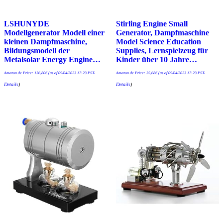
LSHUNYDE
Stirling Engine Small
Modellgenerator Modell einer
Generator, Dampfmaschine
kleinen Dampfmaschine,
Model Science Education
Bildungsmodell der
Supplies, Lernspielzeug für
Metalsolar Energy Engine…
Kinder über 10 Jahre…
Amazon.de Price:
136,80
€
(as of 09/04/2023 17:23 PST-
Amazon.de Price:
35,68
€
(as of 09/04/2023 17:23 PST-
Details
)
Details
)