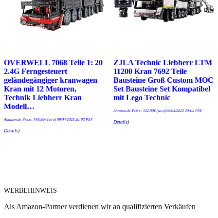
OVERWELL 7068 Teile 1: 20
ZJLA Technic Liebherr LTM
2.4G Ferngesteuert
11200 Kran 7692 Teile
geländegängiger kranwagen
Bausteine Groß Custom MOC
Kran mit 12 Motoren,
Set Bausteine Set Kompatibel
Technik Liebherr Kran
mit Lego Technic
Modell…
Amazon.de Price:
552,00
€
(as of 09/04/2023 20:02 PST-
Amazon.de Price:
549,99
€
(as of 09/04/2023 20:02 PST-
Details
)
Details
)
WERBEHINWEIS
Als Amazon-Partner verdienen wir an qualifizierten Verkäufen