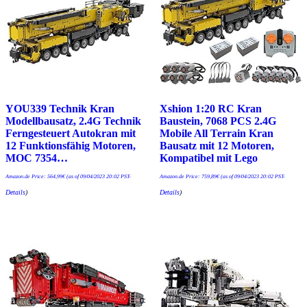
YOU339 Technik Kran
Xshion 1:20 RC Kran
Modellbausatz, 2.4G Technik
Baustein, 7068 PCS 2.4G
Ferngesteuert Autokran mit
Mobile All Terrain Kran
12 Funktionsfähig Motoren,
Bausatz mit 12 Motoren,
MOC 7354…
Kompatibel mit Lego
Amazon.de Price:
564,99
€
(as of 09/04/2023 20:02 PST-
Amazon.de Price:
759,89
€
(as of 09/04/2023 20:02 PST-
Details
)
Details
)