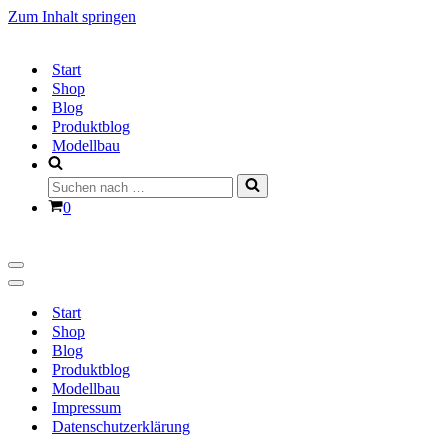
Zum Inhalt springen
Start
Shop
Blog
Produktblog
Modellbau
Suchen
nach …
Warenkorb
0
Navigationsmenü
Navigationsmenü
Start
Shop
Blog
Produktblog
Modellbau
Impressum
Datenschutzerklärung