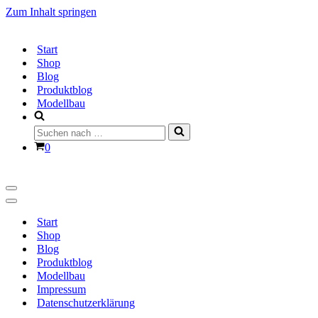
Zum Inhalt springen
Start
Shop
Blog
Produktblog
Modellbau
Suchen
nach …
Warenkorb
0
Navigationsmenü
Navigationsmenü
Start
Shop
Blog
Produktblog
Modellbau
Impressum
Datenschutzerklärung