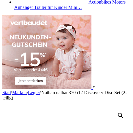
Actionbikes Motors
Anhänger Trailer für Kinder Mini…
*
Start
\
Marken
\
Legler
\
Nathan nathan370512 Discovery Disc Set (2-
teilig)