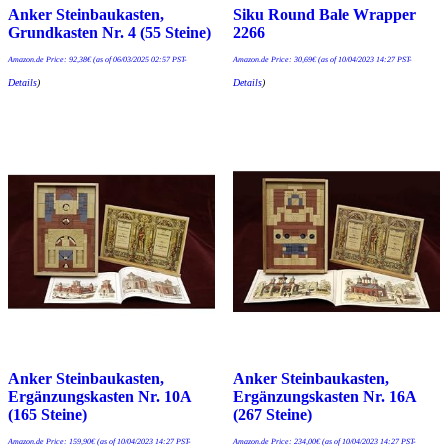
Anker Steinbaukasten,
Siku Round Bale Wrapper
Grundkasten Nr. 4 (55 Steine)
2266
Amazon.de Price:
92,38
€
(as of 06/03/2025 02:57 PST-
Amazon.de Price:
30,69
€
(as of 10/04/2023 14:27 PST-
Details
)
Details
)
Anker Steinbaukasten,
Anker Steinbaukasten,
Ergänzungskasten Nr. 10A
Ergänzungskasten Nr. 16A
(165 Steine)
(267 Steine)
Amazon.de Price:
159,90
€
(as of 10/04/2023 14:27 PST-
Amazon.de Price:
234,00
€
(as of 10/04/2023 14:27 PST-