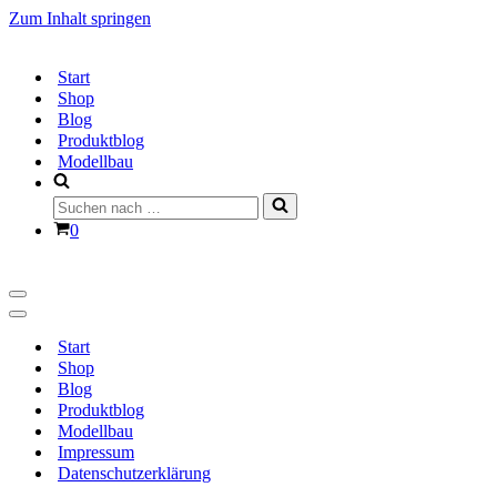
Zum Inhalt springen
Start
Shop
Blog
Produktblog
Modellbau
Suchen
nach …
Warenkorb
0
Navigationsmenü
Navigationsmenü
Start
Shop
Blog
Produktblog
Modellbau
Impressum
Datenschutzerklärung