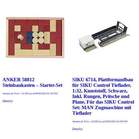
ANKER 58812
SIKU 6714, Plattformaufbau
Steinbaukasten – Starter-Set
für SIKU Control Tieflader,
1:32, Kunststoff, Schwarz,
Amazon.de Price:
52,39
€
(as of 06/03/2025 02:58 PST-
Inkl. Rungen, Pritsche und
Details
)
Plane, Für das SIKU Control
Set: MAN Zugmaschine mit
Tieflader
Amazon.de Price:
34,99
€
(as of 06/03/2025 03:09 PST-
Details
)