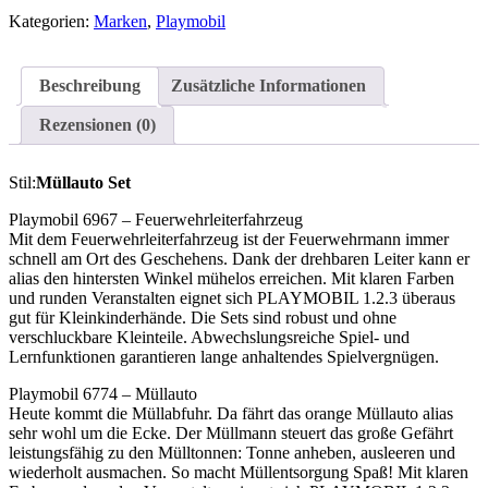
-
Feuerwehrleiterfahrzeug
Kategorien:
Marken
,
Playmobil
&
6774
-
Beschreibung
Zusätzliche Informationen
Müllauto
Menge
Rezensionen (0)
Stil:
Müllauto Set
Playmobil 6967 – Feuerwehrleiterfahrzeug
Mit dem Feuerwehrleiterfahrzeug ist der Feuerwehrmann immer
schnell am Ort des Geschehens. Dank der drehbaren Leiter kann er
alias den hintersten Winkel mühelos erreichen. Mit klaren Farben
und runden Veranstalten eignet sich PLAYMOBIL 1.2.3 überaus
gut für Kleinkinderhände. Die Sets sind robust und ohne
verschluckbare Kleinteile. Abwechslungsreiche Spiel- und
Lernfunktionen garantieren lange anhaltendes Spielvergnügen.
Playmobil 6774 – Müllauto
Heute kommt die Müllabfuhr. Da fährt das orange Müllauto alias
sehr wohl um die Ecke. Der Müllmann steuert das große Gefährt
leistungsfähig zu den Mülltonnen: Tonne anheben, ausleeren und
wiederholt ausmachen. So macht Müllentsorgung Spaß! Mit klaren