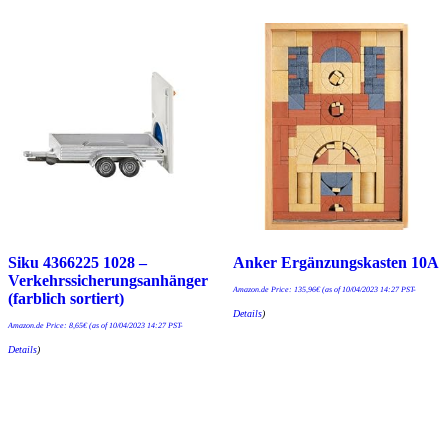
Siku 4366225 1028 –
Anker Ergänzungskasten 10A
Verkehrssicherungsanhänger
Amazon.de Price:
135,96
€
(as of 10/04/2023 14:27 PST-
(farblich sortiert)
Details
)
Amazon.de Price:
8,65
€
(as of 10/04/2023 14:27 PST-
Details
)