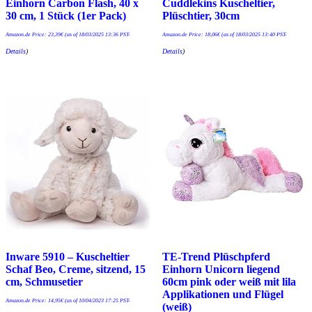
Einhorn Carbon Flash, 40 x
Cuddlekins Kuscheltier,
30 cm, 1 Stück (1er Pack)
Plüschtier, 30cm
Amazon.de Price:
23,39
€
(as of 18/03/2025 13:36 PST-
Amazon.de Price:
18,06
€
(as of 18/03/2025 13:40 PST-
Details
)
Details
)
Inware 5910 – Kuscheltier
TE-Trend Plüschpferd
Schaf Beo, Creme, sitzend, 15
Einhorn Unicorn liegend
cm, Schmusetier
60cm pink oder weiß mit lila
Applikationen und Flügel
Amazon.de Price:
14,95
€
(as of 10/04/2023 17:25 PST-
(weiß)