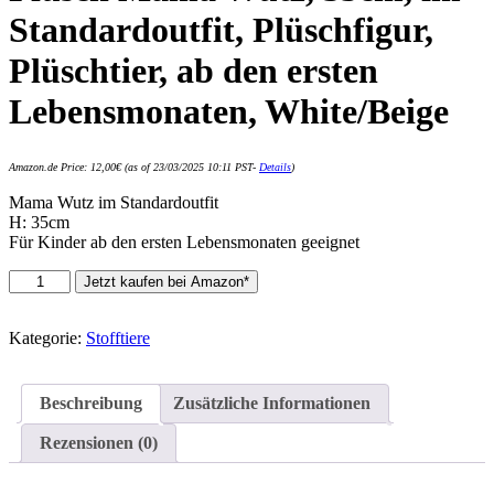
Standardoutfit, Plüschfigur,
Plüschtier, ab den ersten
Lebensmonaten, White/Beige
Amazon.de Price:
12,00
€
(as of 23/03/2025 10:11 PST-
Details
)
Mama Wutz im Standardoutfit
H: 35cm
Für Kinder ab den ersten Lebensmonaten geeignet
Simba
Jetzt kaufen bei Amazon*
109261004
-
Peppa
Kategorie:
Stofftiere
Pig
Plüsch
Mama
Beschreibung
Zusätzliche Informationen
Wutz,
35cm,
Rezensionen (0)
im
Standardoutfit,