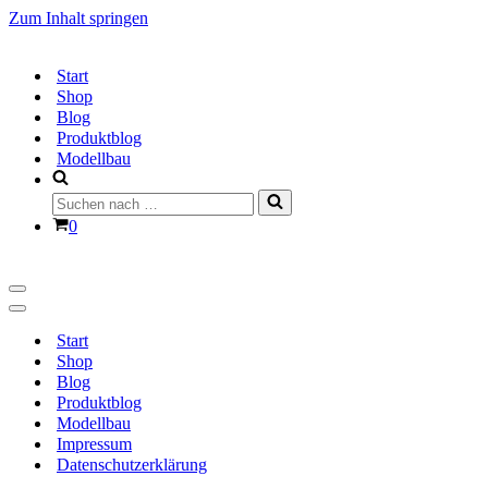
Zum Inhalt springen
Start
Shop
Blog
Produktblog
Modellbau
Suchen
nach …
Warenkorb
0
Navigationsmenü
Navigationsmenü
Start
Shop
Blog
Produktblog
Modellbau
Impressum
Datenschutzerklärung