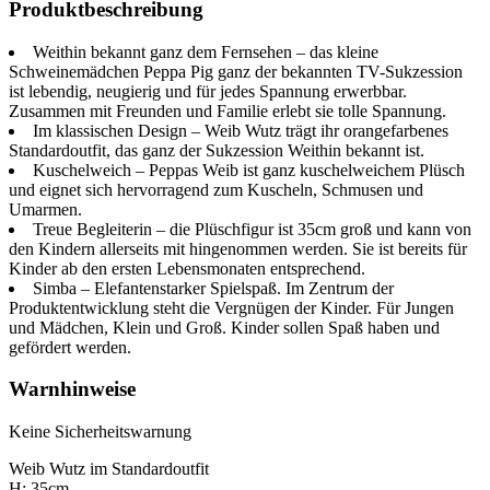
Plüschfigur,
Produktbeschreibung
Plüschtier,
ab
Weithin bekannt ganz dem Fernsehen – das kleine
den
Schweinemädchen Peppa Pig ganz der bekannten TV-Sukzession
ersten
ist lebendig, neugierig und für jedes Spannung erwerbbar.
Lebensmonaten,
Zusammen mit Freunden und Familie erlebt sie tolle Spannung.
White/Beige
Im klassischen Design – Weib Wutz trägt ihr orangefarbenes
Menge
Standardoutfit, das ganz der Sukzession Weithin bekannt ist.
Kuschelweich – Peppas Weib ist ganz kuschelweichem Plüsch
und eignet sich hervorragend zum Kuscheln, Schmusen und
Umarmen.
Treue Begleiterin – die Plüschfigur ist 35cm groß und kann von
den Kindern allerseits mit hingenommen werden. Sie ist bereits für
Kinder ab den ersten Lebensmonaten entsprechend.
Simba – Elefantenstarker Spielspaß. Im Zentrum der
Produktentwicklung steht die Vergnügen der Kinder. Für Jungen
und Mädchen, Klein und Groß. Kinder sollen Spaß haben und
gefördert werden.
Warnhinweise
Keine Sicherheitswarnung
Weib Wutz im Standardoutfit
H: 35cm