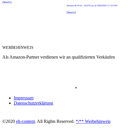
Details
)
Amazon.de Price:
34,97
€
(as of 10/04/2023 17:25 PST-
Details
)
WERBEHINWEIS
Als Amazon-Partner verdienen wir an qualifizierten Verkäufen
*
Impressum
Datenschutzerklärung
©2020
eh-content
. All Rights Reserved.
*/** Werbehinweis