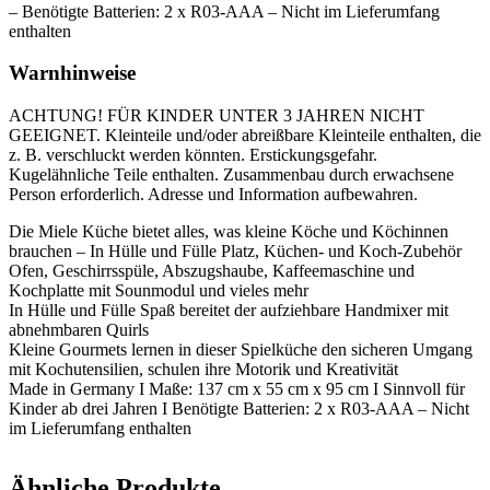
– Benötigte Batterien: 2 x R03-AAA – Nicht im Lieferumfang
enthalten
Warnhinweise
ACHTUNG! FÜR KINDER UNTER 3 JAHREN NICHT
GEEIGNET. Kleinteile und/oder abreißbare Kleinteile enthalten, die
z. B. verschluckt werden könnten. Erstickungsgefahr.
Kugelähnliche Teile enthalten. Zusammenbau durch erwachsene
Person erforderlich. Adresse und Information aufbewahren.
Die Miele Küche bietet alles, was kleine Köche und Köchinnen
brauchen – In Hülle und Fülle Platz, Küchen- und Koch-Zubehör
Ofen, Geschirrsspüle, Abszugshaube, Kaffeemaschine und
Kochplatte mit Sounmodul und vieles mehr
In Hülle und Fülle Spaß bereitet der aufziehbare Handmixer mit
abnehmbaren Quirls
Kleine Gourmets lernen in dieser Spielküche den sicheren Umgang
mit Kochutensilien, schulen ihre Motorik und Kreativität
Made in Germany I Maße: 137 cm x 55 cm x 95 cm I Sinnvoll für
Kinder ab drei Jahren I Benötigte Batterien: 2 x R03-AAA – Nicht
im Lieferumfang enthalten
Ähnliche Produkte