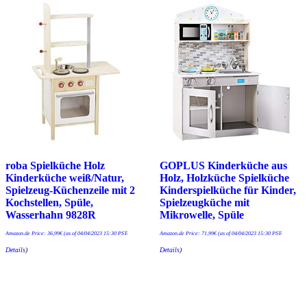
roba Spielküche Holz
GOPLUS Kinderküche aus
Kinderküche weiß/Natur,
Holz, Holzküche Spielküche
Spielzeug-Küchenzeile mit 2
Kinderspielküche für Kinder,
Kochstellen, Spüle,
Spielzeugküche mit
Wasserhahn 9828R
Mikrowelle, Spüle
Amazon.de Price:
36,99
€
(as of 04/04/2023 15:30 PST-
Amazon.de Price:
71,99
€
(as of 04/04/2023 15:30 PST-
Details
)
Details
)