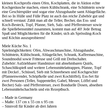
kleinen Kochprofis einen Ofen, Kochplatten, die in Aktion echte
Kochgeräusche machen, einen Kühlschrank, eine Schüttstein sowie
eine Geschirrspüler und sogar eine Abzugshaube samt Ablagefläche.
Bei so In Hülle und Fülle Platz ist auch das reiche Zubehör gut und
schnell verstaut: Zählt man all die Teller, Becher, das Ess- und
Koch-Besteck, Topf, Pfanne, Sieb, Salz- und Pfefferstreuer sowie
die Spiellebensmittel zusammen, kommt man auf 40! Jede Betrag
Spaß und Möglichkeiten für die Kinder, sich als Sprössling-Koch
und Köchin auszuprobieren!
Miele Küche No. 1
Spielmöglichkeiten: Ofen, Abwaschmaschine, Abzugshaube,
Schüttstein, Kühlschrank, Ablagefächer, Schrank, Kaffeemaschine,
Soundmodul sowie Fritteuse und Grill mit Drehschalter.
Zubehör: Aufziehbarer Handmixer mit abnehmbaren Quirls,
Schaschlikspieß und weitere Lebensmittelattrappen, Pfanne, Topf
mit Deckel , Schüssel, Sieb mit Schneebesen und Kochgeschirr
(Pfannenwender, Schöpfkelle und zwei Kochlöffel), Ess-Set für
zwei Personen (Teller, Suppenteller, Gabel, Messer, Löffel und
Becher) Salz- und Pfefferstreuer, zwei Bonduelle Dosen, abseihen
Lebensmittelschachteln und ein Rezeptbuch.
– Made in Germany
– Maße: 137 cm x 55 cm x 95 cm
– Sinnvoll für Kinder ab drei Jahren