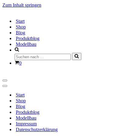
Zum Inhalt springen
Start
Shop
Blog
Produktblog
Modellbau
Suchen
nach …
Warenkorb
0
Navigationsmenü
Navigationsmenü
Start
Shop
Blog
Produktblog
Modellbau
Impressum
Datenschutzerklärung