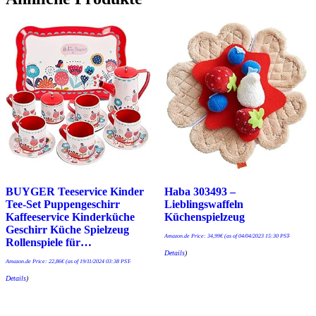
BUYGER Teeservice Kinder
Haba 303493 –
Tee-Set Puppengeschirr
Lieblingswaffeln
Kaffeeservice Kinderküche
Küchenspielzeug
Geschirr Küche Spielzeug
Amazon.de Price:
34,99
€
(as of 04/04/2023 15:30 PST-
Rollenspiele für…
Details
)
Amazon.de Price:
22,86
€
(as of 19/11/2024 03:38 PST-
Details
)