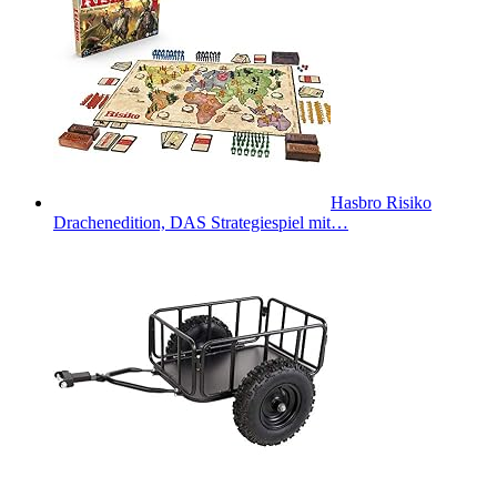
Hasbro Risiko
Drachenedition, DAS Strategiespiel mit…