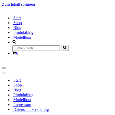
Zum Inhalt springen
Start
Shop
Blog
Produktblog
Modellbau
Suchen
nach …
Warenkorb
0
Navigationsmenü
Navigationsmenü
Start
Shop
Blog
Produktblog
Modellbau
Impressum
Datenschutzerklärung