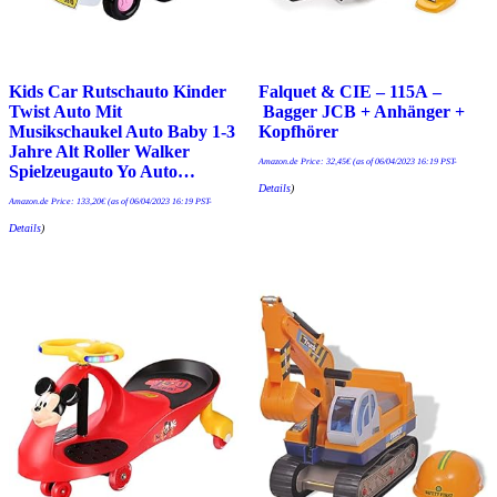
Kids Car Rutschauto Kinder
Falquet & CIE – 115A –
Twist Auto Mit
Bagger JCB + Anhänger +
Musikschaukel Auto Baby 1-3
Kopfhörer
Jahre Alt Roller Walker
Amazon.de Price:
32,45
€
(as of 06/04/2023 16:19 PST-
Spielzeugauto Yo Auto…
Details
)
Amazon.de Price:
133,20
€
(as of 06/04/2023 16:19 PST-
Details
)