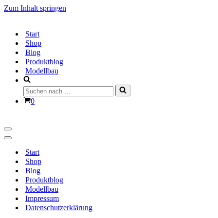
Zum Inhalt springen
Start
Shop
Blog
Produktblog
Modellbau
Suchen
nach …
Warenkorb
0
Navigationsmenü
Navigationsmenü
Start
Shop
Blog
Produktblog
Modellbau
Impressum
Datenschutzerklärung