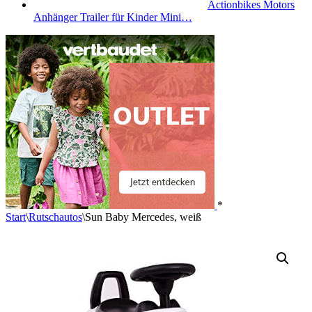
Actionbikes Motors
Anhänger Trailer für Kinder Mini…
*
Start
\
Rutschautos
\
Sun Baby Mercedes, weiß