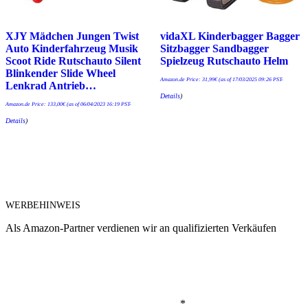
XJY Mädchen Jungen Twist
vidaXL Kinderbagger Bagger
Auto Kinderfahrzeug Musik
Sitzbagger Sandbagger
Scoot Ride Rutschauto Silent
Spielzeug Rutschauto Helm
Blinkender Slide Wheel
Amazon.de Price:
31,99
€
(as of 17/03/2025 09:26 PST-
Lenkrad Antrieb…
Details
)
Amazon.de Price:
133,00
€
(as of 06/04/2023 16:19 PST-
Details
)
WERBEHINWEIS
Als Amazon-Partner verdienen wir an qualifizierten Verkäufen
*