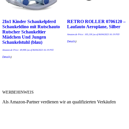
2In1 Kinder Schaukelpferd
RETRO ROLLER 0706120 –
Schaukeldino mit Rutschauto
Laufauto Aeroplane, Silber
Rutscher Schaukeltier
Amazon.de Price:
105,13
€
(as of 06/04/2023 16:19 PST-
Mädchen Und Jungen
Details
)
Schaukelstuhl (blau)
Amazon.de Price:
49,99
€
(as of 06/04/2023 16:19 PST-
Details
)
WERBEHINWEIS
Als Amazon-Partner verdienen wir an qualifizierten Verkäufen