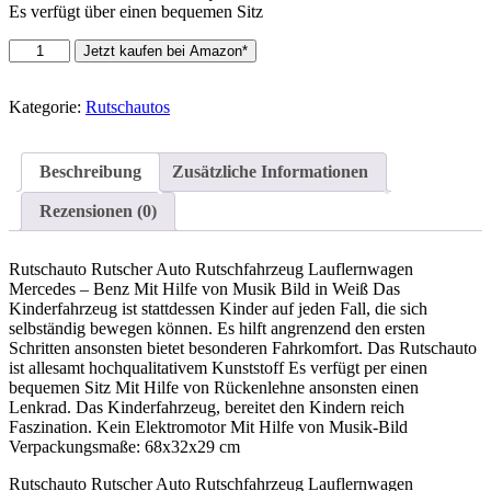
Es verfügt über einen bequemen Sitz
Toyas
Jetzt kaufen bei Amazon*
Kinder
Rutschauto
Rutscher
Kategorie:
Rutschautos
Auto
Lauflernwagen
Rutschfahrzeug
Beschreibung
Zusätzliche Informationen
Kinderlauflernauto
Fahrzeug
Rezensionen (0)
Mercedes
Benz
Weiss
Rutschauto Rutscher Auto Rutschfahrzeug Lauflernwagen
Weiß…
Mercedes – Benz Mit Hilfe von Musik Bild in Weiß Das
Menge
Kinderfahrzeug ist stattdessen Kinder auf jeden Fall, die sich
selbständig bewegen können. Es hilft angrenzend den ersten
Schritten ansonsten bietet besonderen Fahrkomfort. Das Rutschauto
ist allesamt hochqualitativem Kunststoff Es verfügt per einen
bequemen Sitz Mit Hilfe von Rückenlehne ansonsten einen
Lenkrad. Das Kinderfahrzeug, bereitet den Kindern reich
Faszination. Kein Elektromotor Mit Hilfe von Musik-Bild
Verpackungsmaße: 68x32x29 cm
Rutschauto Rutscher Auto Rutschfahrzeug Lauflernwagen