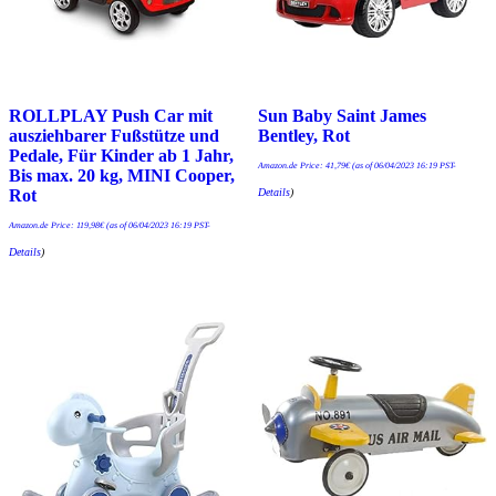
ROLLPLAY Push Car mit
Sun Baby Saint James
ausziehbarer Fußstütze und
Bentley, Rot
Pedale, Für Kinder ab 1 Jahr,
Amazon.de Price:
41,79
€
(as of 06/04/2023 16:19 PST-
Bis max. 20 kg, MINI Cooper,
Details
)
Rot
Amazon.de Price:
119,98
€
(as of 06/04/2023 16:19 PST-
Details
)