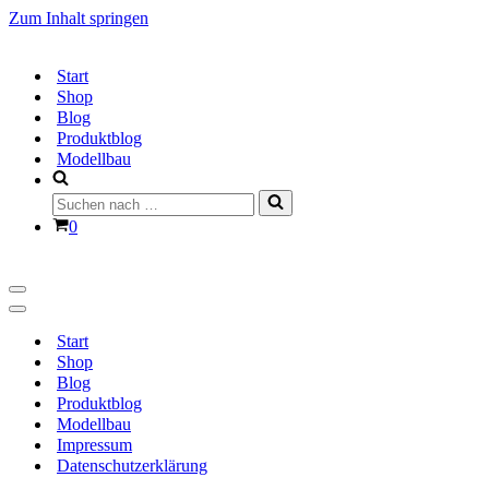
Zum Inhalt springen
Start
Shop
Blog
Produktblog
Modellbau
Suchen
nach …
Warenkorb
0
Navigationsmenü
Navigationsmenü
Start
Shop
Blog
Produktblog
Modellbau
Impressum
Datenschutzerklärung