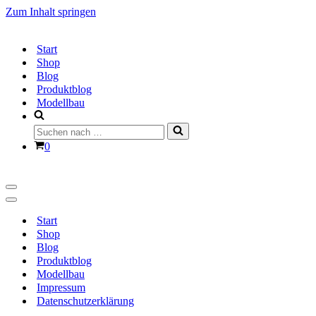
Zum Inhalt springen
Start
Shop
Blog
Produktblog
Modellbau
Suchen
nach …
Warenkorb
0
Navigationsmenü
Navigationsmenü
Start
Shop
Blog
Produktblog
Modellbau
Impressum
Datenschutzerklärung