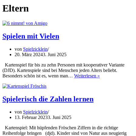
Eltern
Spielen mit Vielen
von
Spielzicklein
20. März 2024
3. Juni 2025
Kartenspiel für bis zu zehn Personen mit kooperativer Variante
(DJD). Kartenspiele sind bei Menschen jeden Alters beliebt.
Spielen
Besonders schön ist es, wenn man…
Weiterlesen »
mit
Vielen
Spielerisch die Zahlen lernen
von
Spielzicklein
13. Februar 2023
3. Juni 2025
Kartenspiel: Mit hüpfenden Fröschen Ziffern in die richtige
Reihenfolge bringen (djd). Kinder sind von Natur aus neugierig